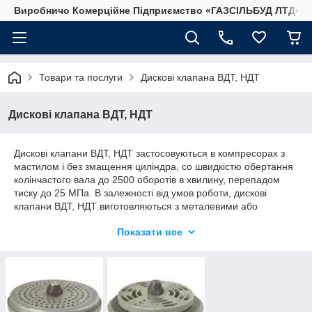
Виробничо Комерційне Підприємство «ГАЗСIЛЬБУД ЛТД»
Товари та послуги
Дискові клапана ВДТ, НДТ
Дискові клапана ВДТ, НДТ
Дискові клапани ВДТ, НДТ застосовуються в компресорах з
мастилом і без змащення циліндра, co швидкістю обертання
колінчастого вала до 2500 оборотів в хвилину, перепадом
тиску до 25 МПа. В залежності від умов роботи, дискові
клапани ВДТ, НДТ виготовляються з металевими або
пластмасовими пластинами. Найчастіше клапани ВДТ, НДТ з
Показати все
пластмасовими пластинами застосовуються в компресорах
для стиснення агресивних або сильно забруднених газів, де
робота клапанів інших типів менш надійна.
Так само у нас Ви можете придбати
Кільце клапана ВКТ, НКТ,
КК