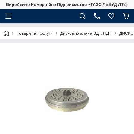
Виробничо Комерційне Підприємство «ГАЗСIЛЬБУД ЛТД»
Товари та послуги
Дискові клапана ВДТ, НДТ
ДИСКО