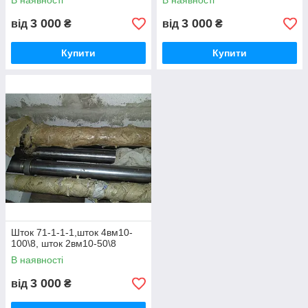
В наявності
В наявності
3 000
3 000
від
₴
від
₴
Купити
Купити
Шток 71-1-1-1,шток 4вм10-
100\8, шток 2вм10-50\8
В наявності
3 000
від
₴