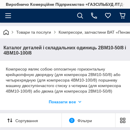
Виробничо Комерційне Підприємство «ГАЗСIЛЬБУД ЛТД»
Товари та послуги
Компресори, запчастини ВАТ «Пенз
Каталог деталей і складальних одиниць 2ВМ10-50/8 і
4ВМ10-100/8
Компресор являє собою оппозитную горизонтальну
крейцкопфную дворядну (для компресора 2ВМ10-50/8) або
четырехрядную (для компресора 4ВМ10-100/8) поршневу
машину двоступінчастого стиску з чотирма (для компресора
4ВМ10-100/8) або двома (для компресора 2ВМ10-50/8)
циліндрами подвійної дії
Показати все
Так само у нас Ви можете придбати
Каталог деталей і
складальних одиниць 2ВМ10-63/9
Сортування
0
Фільтри