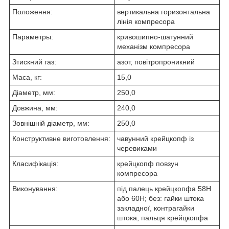
Положення:
вертикальна горизонтальна
лінія компресора
Параметры:
кривошипно-шатунний
механізм компресора
Зтискний газ:
азот, повітропроникний
Маса, кг:
15,0
Діаметр, мм:
250,0
Довжина, мм:
240,0
Зовнішній діаметр, мм:
250,0
Конструктивне виготовлення:
чавунний крейцкопф із
черевиками
Класифікація:
крейцкопф повзун
компресора
Виконування:
під палець крейцкопфа 58Н
або 60Н; без: гайки штока
закладної, контрагайки
штока, пальця крейцкопфа