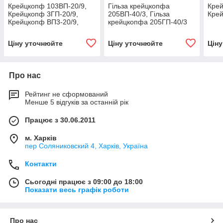
Крейцкопф 103ВП-20/9,
Гільза крейцкопфа
Крей
Крейцкопф 3ГП-20/9,
205ВП-40/3, Гільза
Крей
Крейцкопф ВП3-20/9,
крейцкопфа 205ГП-40/3
Крейцкопф 13Г
Ціну уточнюйте
Ціну уточнюйте
Цін
Про нас
Рейтинг не сформований
Менше 5 відгуків за останній рік
Працює з 30.06.2011
м. Харків
пер Соляниковский 4, Харків, Україна
Контакти
Сьогодні працює з 09:00 до 18:00
Показати весь графік роботи
Про нас