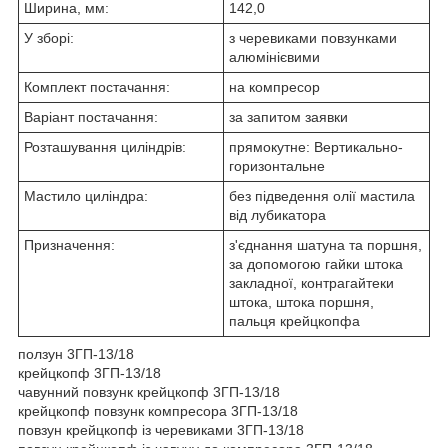
Ширина, мм:
142,0
У зборі:
з черевиками повзунками
алюмінієвими
Комплект постачання:
на компресор
Варіант постачання:
за запитом заявки
Розташування циліндрів:
прямокутне: Вертикально-
горизонтальне
Мастило циліндра:
без підведення олії мастила
від лубикатора
Призначення:
з'єднання шатуна та поршня,
за допомогою гайки штока
закладної, контрагайтеки
штока, штока поршня,
пальця крейцкопфа
ползун 3ГП-13/18
крейцкопф 3ГП-13/18
чавунний повзунк крейцкопф 3ГП-13/18
крейцкопф повзунк компресора 3ГП-13/18
повзун крейцкопф із черевиками 3ГП-13/18