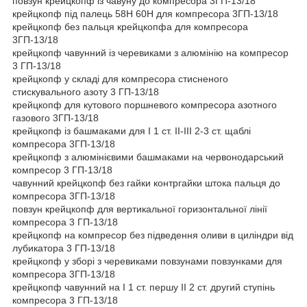
повзун крейцкопф із чавуну до компресора 3ГП-13/18
крейцкопф під палець 58Н 60Н для компресора 3ГП-13/18
крейцкопф без пальця крейцкопфа для компресора
3ГП-13/18
крейцкопф чавунний із черевиками з алюмінію на компресор
3 ГП-13/18
крейцкопф у складі для компресора стисненого
стискувального азоту 3 ГП-13/18
крейцкопф для кутового поршневого компресора азотного
газового 3ГП-13/18
крейцкопф із башмаками для I 1 ст. II-III 2-3 ст. щаблі
компресора 3ГП-13/18
крейцкопф з алюмінієвими башмаками на червонодарський
компресор 3 ГП-13/18
чавунний крейцкопф без гайки контргайки штока пальця до
компресора 3ГП-13/18
повзун крейцкопф для вертикальної горизонтальної лінії
компресора 3 ГП-13/18
крейцкопф на компресор без підведення оливи в циліндри від
лубикатора 3 ГП-13/18
крейцкопф у зборі з черевиками повзунами повзунками для
компресора 3ГП-13/18
крейцкопф чавунний на I 1 ст. першу II 2 ст. другий ступінь
компресора 3 ГП-13/18