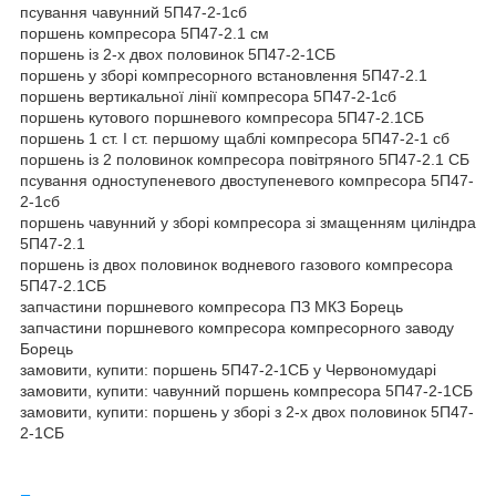
псування чавунний 5П47-2-1сб
поршень компресора 5П47-2.1 см
поршень із 2-х двох половинок 5П47-2-1СБ
поршень у зборі компресорного встановлення 5П47-2.1
поршень вертикальної лінії компресора 5П47-2-1сб
поршень кутового поршневого компресора 5П47-2.1СБ
поршень 1 ст. I ст. першому щаблі компресора 5П47-2-1 сб
поршень із 2 половинок компресора повітряного 5П47-2.1 СБ
псування одноступеневого двоступеневого компресора 5П47-
2-1сб
поршень чавунний у зборі компресора зі змащенням циліндра
5П47-2.1
поршень із двох половинок водневого газового компресора
5П47-2.1СБ
запчастини поршневого компресора ПЗ МКЗ Борець
запчастини поршневого компресора компресорного заводу
Борець
замовити, купити: поршень 5П47-2-1СБ у Червономударі
замовити, купити: чавунний поршень компресора 5П47-2-1СБ
замовити, купити: поршень у зборі з 2-х двох половинок 5П47-
2-1СБ