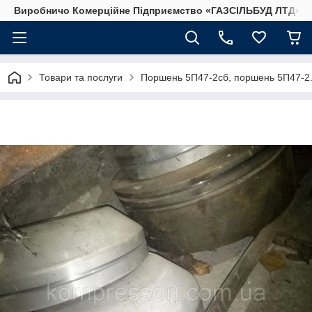
Виробничо Комерційне Підприємство «ГАЗСIЛЬБУД ЛТД»
Товари та послуги
Поршень 5П47-2сб, поршень 5П47-2