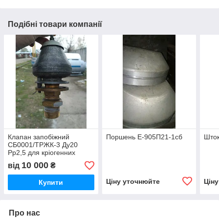
Подібні товари компанії
Клапан запобіжний
Поршень Е-905П21-1сб
Шток
СБ0001/ТРЖК-3 Ду20
Рр2,5 для кріогенних
ємностей
10 000
від
₴
Ціну уточнюйте
Цін
Купити
Про нас