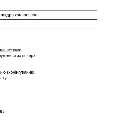
иліндра компресора
чна вставка
руменястих поверх-
і
ню (хонінгуванню,
тоту
ець