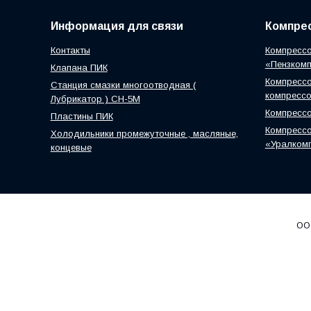
Информация для связи
Компрес
Контакты
Компрессо
«Пензком
Клапана ПИК
Компрессо
Станция смазки многоотводная (
компресс
Лубрикатор ) СН-5М
Компресс
Пластины ПИК
Компрессо
Холодильники промежуточные , масляные,
«Уралком
концевые