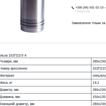
+380 (94) 501-02-10
Оператор
Замовлення тільки з
ільза 102П22/3-4
Розміри, мм:
280х230
Номер креслення:
102П22/
Матеріал:
спецчуг
Маса, кг:
14,1
Діаметр, мм:
280х230
Довжина, мм:
150х135
Зовнішній діаметр, мм:
280х230