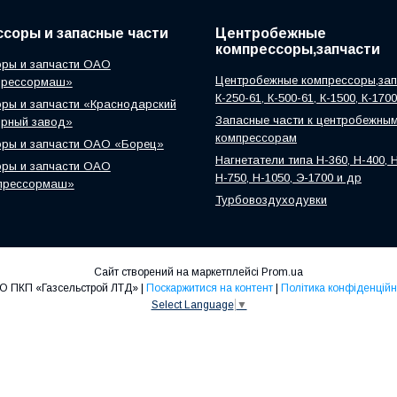
соры и запасные части
Центробежные
компрессоры,запчасти
ры и запчасти ОАО
Центробежные компрессоры,зап
прессормаш»
К-250-61, К-500-61, К-1500, К-170
ры и запчасти «Краснодарский
Запасные части к центробежны
орный завод»
компрессорам
оры и запчасти ОАО «Борец»
Нагнетатели типа Н-360, Н-400, Н
ры и запчасти ОАО
Н-750, Н-1050, Э-1700 и др
прессормаш»
Турбовоздуходувки
Сайт створений на маркетплейсі
Prom.ua
ООО ПКП «Газсельстрой ЛТД» |
Поскаржитися на контент
|
Політика конфіденційн
Select Language
▼