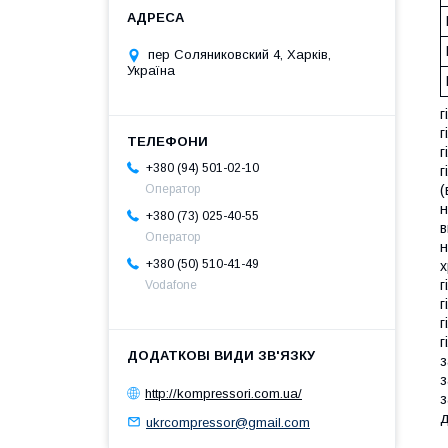
пер Соляниковский 4, Харків,
Україна
г
г
г
+380 (94) 501-02-10
г
(
Оператор
н
+380 (73) 025-40-55
в
Оператор
н
+380 (50) 510-41-49
х
г
Vodafone
г
г
г
з
з
http://kompressori.com.ua/
з
д
ukrcompressor@gmail.com