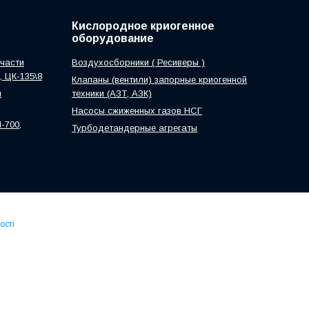
Кислородное криогенное
оборудование
части
Воздухосборники ( Ресиверы )
0, ЦК-135\8
Клапаны (вентили) запорные криогенной
м
техники (АЗТ, АЗК)
Насосы сжиженных газов НСГ
-700,
Турбодетандерные агрегаты
ості