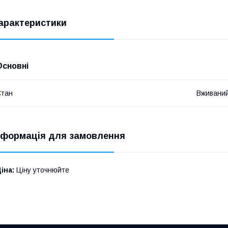
арактеристики
Основні
Стан
Вживани
нформація для замовлення
іна:
Ціну уточнюйте