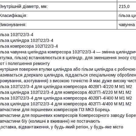
Внутрішній діаметр, мм:
215,0
Класифікація:
гільза ц
Виконування:
чавунна
ільза 102П22/3-4
ільза циліндра 102П22/3-4
ільза компресора 102П22/3-4
ільза чавунна циліндра компресора 102П22/3-4 — змінна циліндри
втулка, гільза) встановлюється в циліндр, для зменшення зносу ст
от і полегшення ремонту
нутрішня поверхня втулки циліндра або гільзи циліндра є робочою 
азивається дзеркало циліндра, піддається спеціальному оброблен
ромування, азотування) з високою точністю й має дуже високу чис
ільза 102П22/3-4 для циліндра компресора 402ВП-4/220 М М1 М2
ільза циліндра 102П22/3-4 для компресора 402ГП-4/220 М М1 М2
ільза 102П22/3-4 для циліндра компресора 402ВП-4/400 М М1 М2
ільза циліндра 102П22/3-4 для компресора 402ГП-4/400 М М1 М2
апчастини для поршневих компресорів ПЗ МКЗ Борець
апчастини для поршневих компресорів Компресорного заводу Бор
апчастини б/у (колишні в вживанні) не постачають
оставка, відвантаження, у будь-який регіон, у будь-яке місто