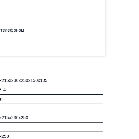
а телефоном
х215х230х250х150х135
3-4
ун
х215х230х250
х250