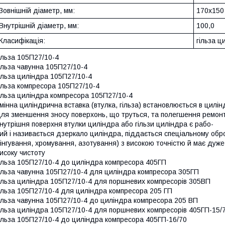
Зовнішній діаметр, мм:
170х150
Внутрішній діаметр, мм:
100,0
Класифікація:
гільза ц
ільза 105П27/10-4
ільза чавунна 105П27/10-4
ільза циліндра 105П27/10-4
ільза компресора 105П27/10-4
ільза циліндра компресора 105П27/10-4
мінна циліндрична вставка (втулка, гільза) встановлюється в цилін
ля зменшення зносу поверхонь, що труться, та полегшення ремон
нутрішня поверхня втулки циліндра або гільзи циліндра є рабо-
ий і називається дзеркало циліндра, піддається спеціальному обр
інгування, хромування, азотування) з високою точністю й має дуже
исоку чистоту
ільза 105П27/10-4 до циліндра компресора 405ГП
ільза чавунна 105П27/10-4 для циліндра компресора 305ГП
ільза циліндра 105П27/10-4 для поршневих компресорів 305ВП
ільза 105П27/10-4 для циліндра компресора 205 ГП
ільза чавунна 105П27/10-4 до циліндра компресора 205 ВП
ільза циліндра 105П27/10-4 для поршневих компресорів 405ГП-15/
ільза 105П27/10-4 до циліндра компресора 405ГП-16/70