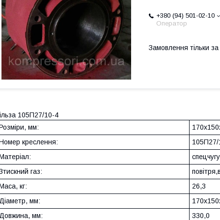
+380 (94) 501-02-10
Оператор
Замовлення тільки з
ільза 105П27/10-4
Розміри, мм:
170х150
Номер креслення:
105П27/
Матеріал:
спецчуг
Зтискний газ:
повітря,
Маса, кг:
26,3
Діаметр, мм:
170х150
Довжина, мм:
330,0