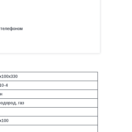
а телефоном
х100х330
10-4
ун
водород, газ
х100