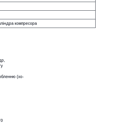
иліндра компресора
др,
ту
обленню (хо-
70