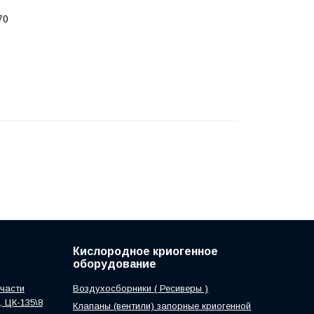
70
Кислородное криогенное
оборудование
части
Воздухосборники ( Ресиверы )
0, ЦК-135\8
Клапаны (вентили) запорные криогенной