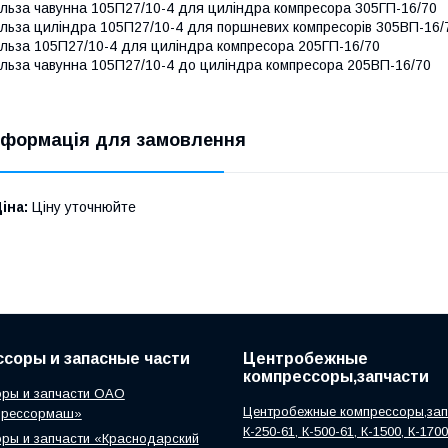
ільза чавунна 105П27/10-4 для циліндра компресора 305ГП-16/70
ільза циліндра 105П27/10-4 для поршневих компресорів 305ВП-16/
ільза 105П27/10-4 для циліндра компресора 205ГП-16/70
ільза чавунна 105П27/10-4 до циліндра компресора 205ВП-16/70
нформація для замовлення
іна:
Ціну уточнюйте
соры и запасные части
Центробежные
компрессоры,запчасти
ры и запчасти ОАО
Центробежные компрессоры,зап
прессормаш»
К-250-61, К-500-61, К-1500, К-170
ры и запчасти «Краснодарский