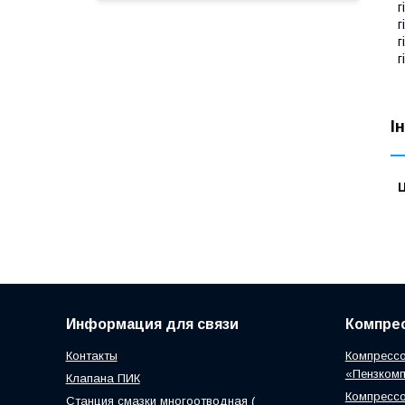
г
г
г
г
І
Ц
Информация для связи
Компрес
Контакты
Компрессо
«Пензком
Клапана ПИК
Компрессо
Станция смазки многоотводная (