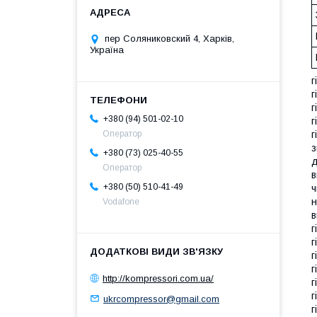
пер Соляниковский 4, Харків,
Україна
г
г
г
+380 (94) 501-02-10
г
г
Оператор
з
+380 (73) 025-40-55
д
Оператор
в
+380 (50) 510-41-49
ч
н
Vodafone
в
г
г
г
г
http://kompressori.com.ua/
г
г
ukrcompressor@gmail.com
г