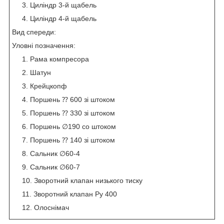
Циліндр 3-й щабель
Циліндр 4-й щабель
Вид спереди:
Уловні позначення:
Рама компресора
Шатун
Крейцкопф
Поршень ⁇ 600 зі штоком
Поршень ⁇ 330 зі штоком
Поршень ∅190 со штоком
Поршень ⁇ 140 зі штоком
Сальник ∅60-4
Сальник ∅60-7
Зворотний клапан низького тиску
Зворотний клапан Ру 400
Олоснімач