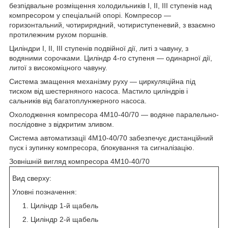
безпідвальне розміщення холодильників I, II, III ступенів над
компресором у спеціальній опорі. Компресор —
горизонтальний, чотирирядний, чотириступеневий, з взаємно
протилежним рухом поршнів.
Циліндри I, II, III ступенів подвійної дії, литі з чавуну, з
водяними сорочками. Циліндр 4-го ступеня — одинарної дії,
литої з високоміцного чавуну.
Система змащення механізму руху — циркуляційна під
тиском від шестерняного насоса. Мастило циліндрів і
сальників від багатоплунжерного насоса.
Охолодження компресора 4М10-40/70 — водяне паралельно-
послідовне з відкритим зливом.
Система автоматизації 4М10-40/70 забезпечує дистанційний
пуск і зупинку компресора, блокування та сигналізацію.
Зовнішній вигляд компресора 4М10-40/70
Вид сверху:
Уловні позначення:
Циліндр 1-й щабель
Циліндр 2-й щабель