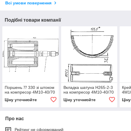
Всі умови повернення
Подібні товари компанії
Поршень ⁇ 330 зі штоком
Вкладка шатуна Н265-2-3
Крей
на компресор 4М10-40/70
на компресор 4М10-40/70
4М1
Ціну уточнюйте
Ціну уточнюйте
Цін
Про нас
Рейтинг не сформований