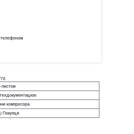
а телефоном
/70
с-листом
з техдокументацією
ини компресора
і Покупця