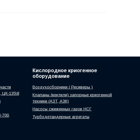
Кислородное криогенное
оборудование
части
Воздухосборники ( Ресиверы )
0, ЦК-135\8
Клапаны (вентили) запорные криогенной
м
техники (АЗТ, АЗК)
Насосы сжиженных газов НСГ
-700,
Турбодетандерные агрегаты