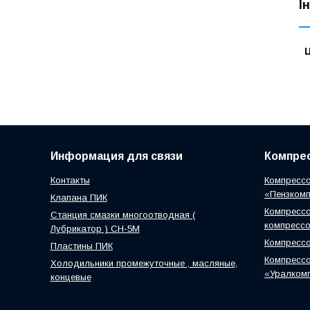
І
Ц
Информация для связи
Компрес
Контакты
Компрессо
«Пензком
Клапана ПИК
Компрессо
Станция смазки многоотводная (
компресс
Лубрикатор ) СН-5М
Компресс
Пластины ПИК
Компрессо
Холодильники промежуточные , масляные,
«Уралком
концевые