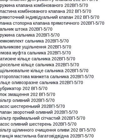
ружина клапана комбінованого 202ВП-5/70
ластина комбінованого клапана 202 ВП-5/70
рямоточний індивідуальний клапан 202 ВП-5/70
ланка стопорна клапана прямотичного 202ВП-5/70
альник штока 202ВП-5/70
ружина сальника 202ВП-5/70
емкомплект сальника 202ВП-5/70
альникове ущільнення 202ВП-5/70
умова муфта сальника 202ВП-5/70
атискне кільце сальника 202ВП-5/70
росельне кільце сальника 202ВП-5/70
щільнювальне кільце сальника 202ВП-5/70
торопластова манжета сальника 202ВП-5/70
ільце оливозразне сальника 202ВП-5/70
убрикатор 202 ВП-5/70
лок змащення 202 ВП-5/70
ільтр оливний 202ВП-5/70
асос шестеренький 202ВП-5/70
лапан зворотний оливний 202ВП-5/70
ільтр приймальний сітчастий 202ВП-5/70
асос оливний шестерень 202ВП-5/70
ільтр щілинного очищення оливи 202 ВП-5/70
танція мастильна багатовідвідна 202ВП-5/70