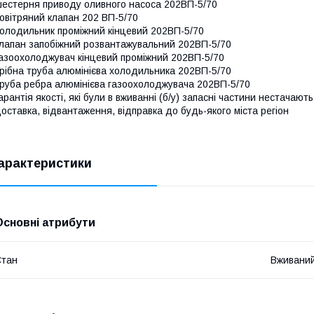
естерня приводу оливного насоса 202ВП-5/70
овітряний клапан 202 ВП-5/70
олодильник проміжний кінцевий 202ВП-5/70
лапан запобіжний розвантажувальний 202ВП-5/70
азоохолоджувач кінцевий проміжний 202ВП-5/70
рібна труба алюмінієва холодильника 202ВП-5/70
руба ребра алюмінієва газоохолоджувача 202ВП-5/70
арантія якості, які були в вживанні (б/у) запасні частини нестачають
оставка, відвантаження, відправка до будь-якого міста регіон
арактеристики
Основні атрибути
Стан
Вживани