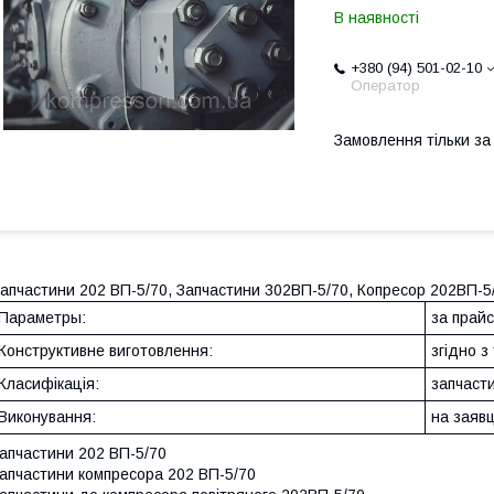
В наявності
+380 (94) 501-02-10
Оператор
Замовлення тільки з
апчастини 202 ВП-5/70, Запчастини 302ВП-5/70, Копресор 202ВП-5
Параметры:
за прай
Конструктивне виготовлення:
згідно 
Класифікація:
запчаст
Виконування:
на заявц
апчастини 202 ВП-5/70
апчастини компресора 202 ВП-5/70