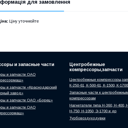
нформація для замовлення
іна:
Ціну уточнюйте
соры и запасные части
Центробежные
компрессоры,запчасти
ры и запчасти ОАО
Центробежные компрессоры,зап
прессормаш»
К-250-61, К-500-61, К-1500, К-170
ры и запчасти «Краснодарский
Запасные части к центробежны
орный завод»
компрессорам
оры и запчасти ОАО «Борец»
Нагнетатели типа Н-360, Н-400, Н
ры и запчасти ОАО
Н-750, Н-1050, Э-1700 и др
прессормаш»
Турбовоздуходувки