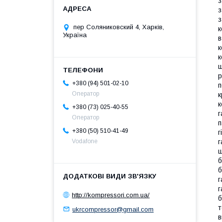
з
з
з
пер Соляниковский 4, Харків,
к
Україна
в
к
к
ш
р
+380 (94) 501-02-10
п
Оператор
к
к
+380 (73) 025-40-55
г
Оператор
п
+380 (50) 510-41-49
г
г
Vodafone
ш
б
б
г
г
http://kompressori.com.ua/
б
т
ukrcompressor@gmail.com
в