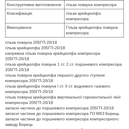
Конструктивне виготовлення:
гільза повзуна компресора
Класифікація:
гільза крейцкопфа
компресора
Виконування:
Гільза крейцкопфа повзуна
компресора
гільза повзуна 205ГП-20/18
гільза крейцкопфа 205ГП-20/18
напрямна гільза повзуна крейцкопфа компресора
205ГП-20/18
гільза крейцкопфа повзуна 1 ст. 2 ст. поршневого компресора
205ГП-20/18
гільза повзуна крейцкопфа першого другого ступеня
компресора 205ГП-20/18
гільза крейцкопфа повзуна I ст. II ст. водневого газового
компресора 205ГП-20/18
гільза повзуна крейцкопфа вертикальної горизонтальної лінії
компресора 205ГП-20/18
запасні частини до поршневого компресора 205ГП-20/18
запасні частини до поршневого компресора ПЗ МКЗ Борець
запасні частини до поршневого компресора компресорного
заводу Борець