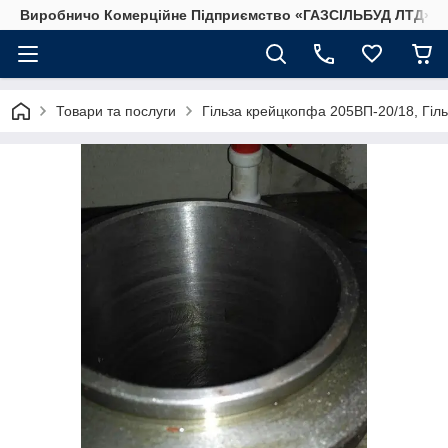
Виробничо Комерційне Підприємство «ГАЗСIЛЬБУД ЛТД»
Товари та послуги
Гільза крейцкопфа 205ВП-20/18, Гіл