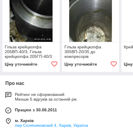
Гільза крейцкопфа
Гільза крейцкопфа
Кре
205ВП-40/3, Гільза
305ВП-20/35 до
крейцкопфа 205ГП-40/3
компресорів
Ціну уточнюйте
Ціну уточнюйте
Цін
Про нас
Рейтинг не сформований
Менше 5 відгуків за останній рік
Працює з 30.06.2011
м. Харків
пер Соляниковский 4, Харків, Україна