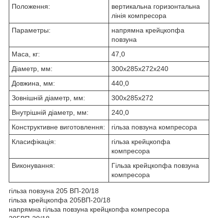
Положення:
вертикальна горизонтальна
лінія компресора
Параметры:
напрямна крейцкопфа
повзуна
Маса, кг:
47,0
Діаметр, мм:
300х285х272х240
Довжина, мм:
440,0
Зовнішній діаметр, мм:
300х285х272
Внутрішній діаметр, мм:
240,0
Конструктивне виготовлення:
гільза повзуна компресора
Класифікація:
гільза крейцкопфа
компресора
Виконування:
Гільза крейцкопфа повзуна
компресора
гільза повзуна 205 ВП-20/18
гільза крейцкопфа 205ВП-20/18
напрямна гільза повзуна крейцкопфа компресора