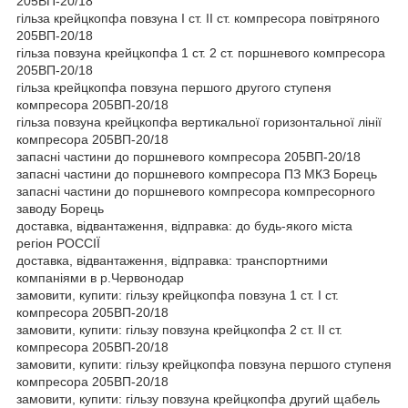
205ВП-20/18
гільза крейцкопфа повзуна I ст. II ст. компресора повітряного
205ВП-20/18
гільза повзуна крейцкопфа 1 ст. 2 ст. поршневого компресора
205ВП-20/18
гільза крейцкопфа повзуна першого другого ступеня
компресора 205ВП-20/18
гільза повзуна крейцкопфа вертикальної горизонтальної лінії
компресора 205ВП-20/18
запасні частини до поршневого компресора 205ВП-20/18
запасні частини до поршневого компресора ПЗ МКЗ Борець
запасні частини до поршневого компресора компресорного
заводу Борець
доставка, відвантаження, відправка: до будь-якого міста
регіон РОССІЇ
доставка, відвантаження, відправка: транспортними
компаніями в р.Червонодар
замовити, купити: гільзу крейцкопфа повзуна 1 ст. I ст.
компресора 205ВП-20/18
замовити, купити: гільзу повзуна крейцкопфа 2 ст. II ст.
компресора 205ВП-20/18
замовити, купити: гільзу крейцкопфа повзуна першого ступеня
компресора 205ВП-20/18
замовити, купити: гільзу повзуна крейцкопфа другий щабель