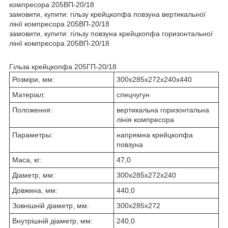
компресора 205ВП-20/18
замовити, купити: гільзу крейцкопфа повзуна вертикальної
лінії компресора 205ВП-20/18
замовити, купити: гільзу повзуна крейцкопфа горизонтальної
лінії компресора 205ВП-20/18
Гільза крейцкопфа 205ГП-20/18
Розміри, мм:
300х285х272х240х440
Матеріал:
спецчугун
Положення:
вертикальна горизонтальна
лінія компресора
Параметры:
напрямна крейцкопфа
повзуна
Маса, кг:
47,0
Діаметр, мм:
300х285х272х240
Довжина, мм:
440,0
Зовнішній діаметр, мм:
300х285х272
Внутрішній діаметр, мм:
240,0