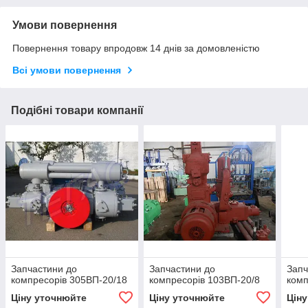
Умови повернення
Повернення товару впродовж 14 днів за домовленістю
Всі умови повернення
Подібні товари компанії
Запчастини до
Запчастини до
Запч
компресорів 305ВП-20/18
компресорів 103ВП-20/8
комп
Ціну уточнюйте
Ціну уточнюйте
Цін