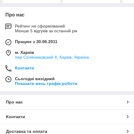
Про нас
Рейтинг не сформований
Менше 5 відгуків за останній рік
Працює з 30.06.2011
м. Харків
пер Соляниковский 4, Харків, Україна
Контакти
Сьогодні вихідний
Показати весь графік роботи
Про нас
Контакти
Доставка та оплата