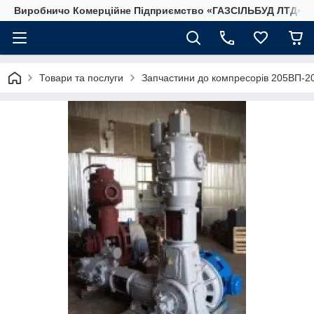
Виробничо Комерційне Підприємство «ГАЗСIЛЬБУД ЛТД»
Товари та послуги
Запчастини до компресорів 205ВП-2