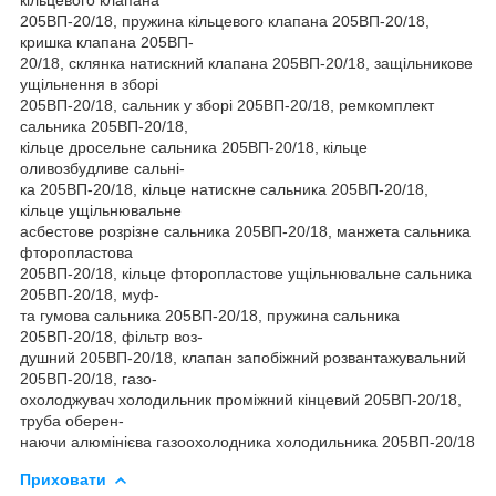
205ВП-20/18, пружина кільцевого клапана 205ВП-20/18,
кришка клапана 205ВП-
20/18, склянка натискний клапана 205ВП-20/18, защільникове
ущільнення в зборі
205ВП-20/18, сальник у зборі 205ВП-20/18, ремкомплект
сальника 205ВП-20/18,
кільце дросельне сальника 205ВП-20/18, кільце
оливозбудливе сальні-
ка 205ВП-20/18, кільце натискне сальника 205ВП-20/18,
кільце ущільнювальне
асбестове розрізне сальника 205ВП-20/18, манжета сальника
фторопластова
205ВП-20/18, кільце фторопластове ущільнювальне сальника
205ВП-20/18, муф-
та гумова сальника 205ВП-20/18, пружина сальника
205ВП-20/18, фільтр воз-
душний 205ВП-20/18, клапан запобіжний розвантажувальний
205ВП-20/18, газо-
охолоджувач холодильник проміжний кінцевий 205ВП-20/18,
труба оберен-
наючи алюмінієва газоохолодника холодильника 205ВП-20/18
Приховати