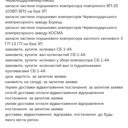
Червонодархімнефтемаш
запасні частини поршневого компресора повітряного ВП-20
103ВП ВП3 на базі 3П
запасні частини поршневих компресорів Червонодарського
компресорного заводу Борець
запасні частини поршневих компресорів Червонодарського
компресорного заводу КОСМА
запасні частини поршневого компресора азотного кисневого 3
ГП 13 ГП на базі 3П
замовити, купити: колінвал СБ.1-4А
замовити, купити: вал колінчастий СБ.1-4А
замовити, купити: колінвал у зборі компресора СБ.1-4А
замовити, купити: колінчастий вал із підшипниками
противагами СБ.1-4А
ціна, вартість: за запитом заявки
наявність на складі: за запитом заявки
термін доставки відвантаження постачання: за запитом заявки
спосіб доставки оплати відвантаження відправлення
постачання: за запитом заявки
умови доставки оплати відвантаження відправлення
постачання: за запитом заявки
доставка, відвантаження, відправка, постачання: до будь-
якого міста регіон