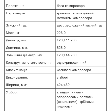
Положення:
база компресора
Параметры:
кривошипно-шатунний
механізм компресора
Зтискний газ:
азот, зволожений,кислий,газ
Маса, кг:
226,0
Діаметр, мм:
120;144;230
Довжина, мм:
828,0
Зовнішній діаметр, мм:
120;144;230
Конструктивне виготовлення:
однокривошипний
Класифікація:
колінвал компресора
Виконування:
у зборі
Ширина, мм:
424;460
У зборі:
з: підшипниками,
опоровесами,болтами
(шпильками), трійками,
планками