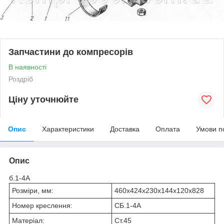
Запчастини до компресорів
В наявності
Роздріб
Ціну уточнюйте
Опис
Характеристики
Доставка
Оплата
Умови п
Опис
б.1-4А
Розміри, мм:
460х424х230х144х120х828
Номер креслення:
СБ.1-4А
Матеріал:
Ст.45