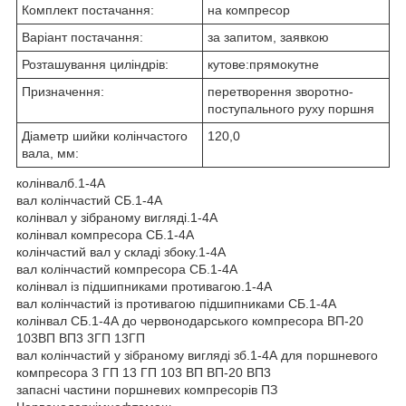
Комплект постачання:
на компресор
Варіант постачання:
за запитом, заявкою
Розташування циліндрів:
кутове:прямокутне
Призначення:
перетворення зворотно-
поступального руху поршня
Діаметр шийки колінчастого
120,0
вала, мм:
колінвалб.1-4А
вал колінчастий СБ.1-4А
колінвал у зібраному вигляді.1-4А
колінвал компресора СБ.1-4А
колінчастий вал у складі збоку.1-4А
вал колінчастий компресора СБ.1-4А
колінвал із підшипниками противагою.1-4А
вал колінчастий із противагою підшипниками СБ.1-4А
колінвал СБ.1-4А до червонодарського компресора ВП-20
103ВП ВП3 3ГП 13ГП
вал колінчастий у зібраному вигляді зб.1-4А для поршневого
компресора 3 ГП 13 ГП 103 ВП ВП-20 ВП3
запасні частини поршневих компресорів ПЗ