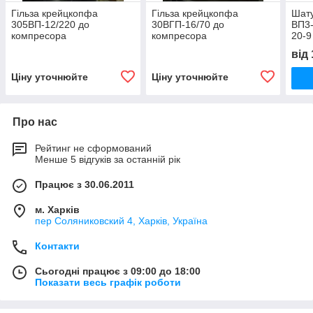
Гільза крейцкопфа
Гільза крейцкопфа
Шату
305ВП-12/220 до
30ВГП-16/70 до
ВП3-
компресора
компресора
20-9
від
Ціну уточнюйте
Ціну уточнюйте
Про нас
Рейтинг не сформований
Менше 5 відгуків за останній рік
Працює з 30.06.2011
м. Харків
пер Соляниковский 4, Харків, Україна
Контакти
Сьогодні працює з 09:00 до 18:00
Показати весь графік роботи