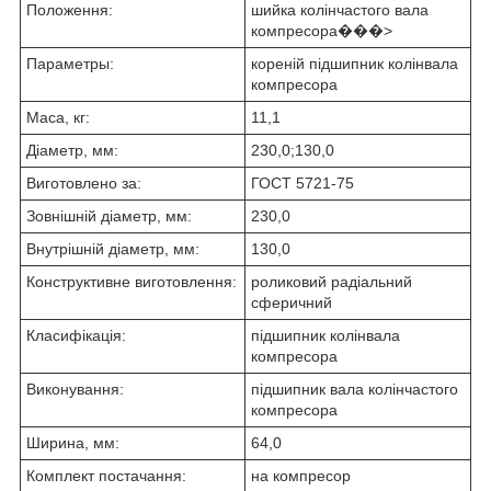
Положення:
шийка колінчастого вала
компресора���>
Параметры:
кореній підшипник колінвала
компресора
Маса, кг:
11,1
Діаметр, мм:
230,0;130,0
Виготовлено за:
ГОСТ 5721-75
Зовнішній діаметр, мм:
230,0
Внутрішній діаметр, мм:
130,0
Конструктивне виготовлення:
роликовий радіальний
сферичний
Класифікація:
підшипник колінвала
компресора
Виконування:
підшипник вала колінчастого
компресора
Ширина, мм:
64,0
Комплект постачання:
на компресор