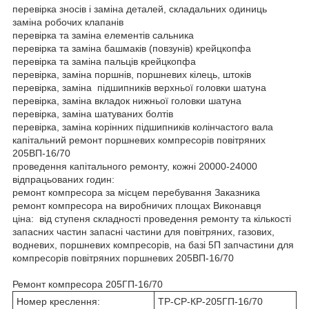
перевірка зносів і заміна деталей, складальних одиниць
заміна робочих клапанів
перевірка та заміна елементів сальника
перевірка та заміна башмаків (повзунів) крейцкопфа
перевірка та заміна пальців крейцкопфа
перевірка, заміна поршнів, поршневих кілець, штоків
перевірка, заміна підшипників верхньої головки шатуна
перевірка, заміна вкладок нижньої головки шатуна
перевірка, заміна шатуваних болтів
перевірка, заміна корінних підшипників колінчастого вала
капітальний ремонт поршневих компресорів повітряних
205ВП-16/70
проведення капітального ремонту, кожні 20000-24000
відпрацьованих годин:
ремонт компресора за місцем перебування Заказника
ремонт компресора на виробничих площах Виконавця
ціна: від ступеня складності проведення ремонту та кількості
запасних частин запасні частини для повітряних, газових,
водневих, поршневих компресорів, на базі 5П запчастини для
компресорів повітряних поршневих 205ВП-16/70
Ремонт компресора 205ГП-16/70
Номер креслення:
ТР-СР-КР-205ГП-16/70