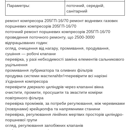
Параметры:
поточний, середній,
санітарний
ремонт компресора 205ГП-16/70 ремонт водневих газових
поршневих компресорів 205ГП-16/70
поточний ремонт поршневих компресорів 205ГП-16/70
проведення поточного ремонту, що 2500-3000
відпрацьованих годин:
огляд, очищення від нагару, промивання, продування,
сушіння — робочі клапани
перевірка, у разі небходимості заміна елементів сальникового
ущільнення
промивання лубрикатора та оливних фільтрів
продувка системи мастилаhbr/>перевірити всі нарізні
з'єднання компресора
перевірити дзеркало циліндрів через клапанні вікна
очистити, промити, просушити та змастити комірки
повітряного фільтра
перевірка проміжків, за потреби регулювання, між черевиками
(повзунами) крейцкопфа та напрямними станини
перевірка, регулювання лінійних мертвих просторів циліндро-
поршневої групи
огляд, регулювання запобіжних клапанів