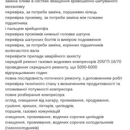
заміна оливи в системі змащення кривошипно-шитуваного
механізму
перевірка, за потреби заміна, поршневих кілець
перевірка проміжку, за потреби заміна між голками
підшипника
і пальцем крейцкопфа
перевірка проміжків нижньої головки шатуна
перевірка шатунних болтів із виміром подовження
перевірка, за потреби заміна, корінних підшипників
колінчастого вала
перевірити прилади аварійного захисту
середній ремонт газових водневих компресорів 205ГП-16/70
проведення середнього ремонту, що 5000-6000
відпрацьованих годин:
повна послідовність поточного ремонту, з доповненням робіт
перевірка технічного стану з визначенням продуктивності та
споживаної потужності компресора
повне розбирання компресора
огляд, очищення від нагару, промивання, продування,
сушіння, кришок, ліхтарів, циліндрів,
поршнів, газових комунікацій
очищення, промивання, водяних сорочок циліндрів
очищення, промивання, водяних сорочок холодильників
(газоохолодників)