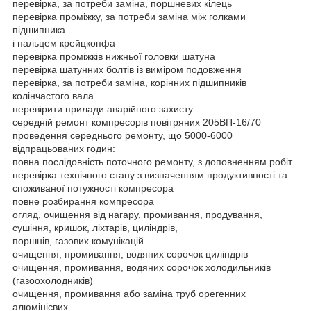
перевірка, за потреби заміна, поршневих кілець
перевірка проміжку, за потреби заміна між голками
підшипника
і пальцем крейцкопфа
перевірка проміжків нижньої головки шатуна
перевірка шатунних болтів із виміром подовження
перевірка, за потреби заміна, корінних підшипників
колінчастого вала
перевірити прилади аварійного захисту
середній ремонт компресорів повітряних 205ВП-16/70
проведення середнього ремонту, що 5000-6000
відпрацьованих годин:
повна послідовність поточного ремонту, з доповненням робіт
перевірка технічного стану з визначенням продуктивності та
споживаної потужності компресора
повне розбирання компресора
огляд, очищення від нагару, промивання, продування,
сушіння, кришок, ліхтарів, циліндрів,
поршнів, газових комунікацій
очищення, промивання, водяних сорочок циліндрів
очищення, промивання, водяних сорочок холодильників
(газоохолодників)
очищення, промивання або заміна труб орегенних
алюмінієвих