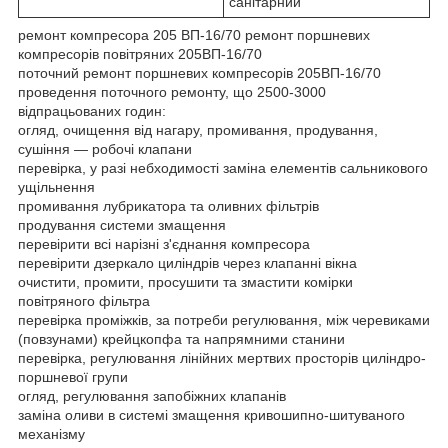
санітарний
ремонт компресора 205 ВП-16/70 ремонт поршневих
компресорів повітряних 205ВП-16/70
поточний ремонт поршневих компресорів 205ВП-16/70
проведення поточного ремонту, що 2500-3000
відпрацьованих годин:
огляд, очищення від нагару, промивання, продування,
сушіння — робочі клапани
перевірка, у разі небходимості заміна елементів сальникового
ущільнення
промивання лубрикатора та оливних фільтрів
продування системи змащення
перевірити всі нарізні з'єднання компресора
перевірити дзеркало циліндрів через клапанні вікна
очистити, промити, просушити та змастити комірки
повітряного фільтра
перевірка проміжків, за потреби регулювання, між черевиками
(повзунами) крейцкопфа та напрямними станини
перевірка, регулювання лінійних мертвих просторів циліндро-
поршневої групи
огляд, регулювання запобіжних клапанів
заміна оливи в системі змащення кривошипно-шитуваного
механізму