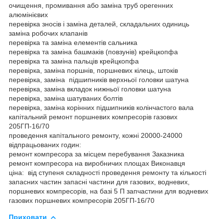
очищення, промивання або заміна труб орегенних
алюмінієвих
перевірка зносів і заміна деталей, складальних одиниць
заміна робочих клапанів
перевірка та заміна елементів сальника
перевірка та заміна башмаків (повзунів) крейцкопфа
перевірка та заміна пальців крейцкопфа
перевірка, заміна поршнів, поршневих кілець, штоків
перевірка, заміна підшипників верхньої головки шатуна
перевірка, заміна вкладок нижньої головки шатуна
перевірка, заміна шатуваних болтів
перевірка, заміна корінних підшипників колінчастого вала
капітальний ремонт поршневих компресорів газових
205ГП-16/70
проведення капітального ремонту, кожні 20000-24000
відпрацьованих годин:
ремонт компресора за місцем перебування Заказника
ремонт компресора на виробничих площах Виконавця
ціна: від ступеня складності проведення ремонту та кількості
запасних частин запасні частини для газових, водневих,
поршневих компресорів, на базі 5 П запчастини для водневих
газових поршневих компресорів 205ГП-16/70
Приховати