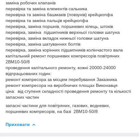
заміна робочих клапанів
перевірка та заміна елементів сальника
перевірка та заміна башмаків (повзунів) крейцкопфа
перевірка та заміна пальців крейцкопфа
перевірка, заміна поршнів, поршневих кілець, штоків
перевірка, заміна підшипників верхньої головки шатуна
перевірка, заміна вкладок нижньої головки шатуна
перевірка, заміна шатуванних болтів
перевірка, заміна корінних підшипників колінчастого вала
капітальний ремонт поршневих компресорів повітряних
2ВМ10-50/8
проведення капітального ремонту, кожні 20000-24000
відпрацьованих годин:
ремонт компресора за місцем перебування Заказника
ремонт компресора на виробничих площах Виконавця
ціна: від ступеня складності проведення ремонту та кількості
запасних частин
запасні частини для повітряних, газових, водневих,
поршневих компресорів, на базі 2ВМ10-50/8
Приховати