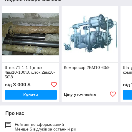
Шток 71-1-1-1,шток
Компресор 2ВМ10-63/9
Шату
4вм10-100\8, шток 2вм10-
комп
50\8
3 000
від
₴
від
Ціну уточнюйте
Купити
Про нас
Рейтинг не сформований
Менше 5 відгуків за останній рік