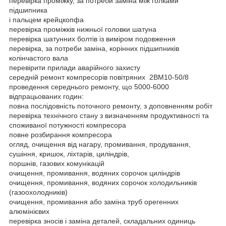
перевірка проміжку, за потреби заміна між голками
підшипника
і пальцем крейцкопфа
перевірка проміжків нижньої головки шатуна
перевірка шатунних болтів із виміром подовження
перевірка, за потреби заміна, корінних підшипників
колінчастого вала
перевірити прилади аварійного захисту
середній ремонт компресорів повітряних 2ВМ10-50/8
проведення середнього ремонту, що 5000-6000
відпрацьованих годин:
повна послідовність поточного ремонту, з доповненням робіт
перевірка технічного стану з визначенням продуктивності та
споживаної потужності компресора
повне розбирання компресора
огляд, очищення від нагару, промивання, продування,
сушіння, кришок, ліхтарів, циліндрів,
поршнів, газових комунікацій
очищення, промивання, водяних сорочок циліндрів
очищення, промивання, водяних сорочок холодильників
(газоохолодників)
очищення, промивання або заміна труб орегенних
алюмінієвих
перевірка зносів і заміна деталей, складальних одиниць