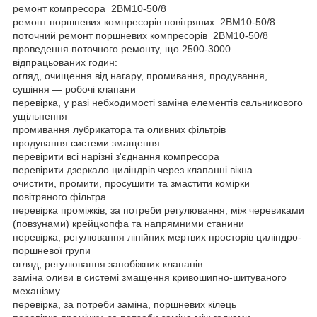
ремонт компресора 2ВМ10-50/8
ремонт поршневих компресорів повітряних 2ВМ10-50/8
поточний ремонт поршневих компресорів 2ВМ10-50/8
проведення поточного ремонту, що 2500-3000
відпрацьованих годин:
огляд, очищення від нагару, промивання, продування,
сушіння — робочі клапани
перевірка, у разі небходимості заміна елементів сальникового
ущільнення
промивання лубрикатора та оливних фільтрів
продування системи змащення
перевірити всі нарізні з'єднання компресора
перевірити дзеркало циліндрів через клапанні вікна
очистити, промити, просушити та змастити комірки
повітряного фільтра
перевірка проміжків, за потреби регулювання, між черевиками
(повзунами) крейцкопфа та напрямними станини
перевірка, регулювання лінійних мертвих просторів циліндро-
поршневої групи
огляд, регулювання запобіжних клапанів
заміна оливи в системі змащення кривошипно-шитуваного
механізму
перевірка, за потреби заміна, поршневих кілець