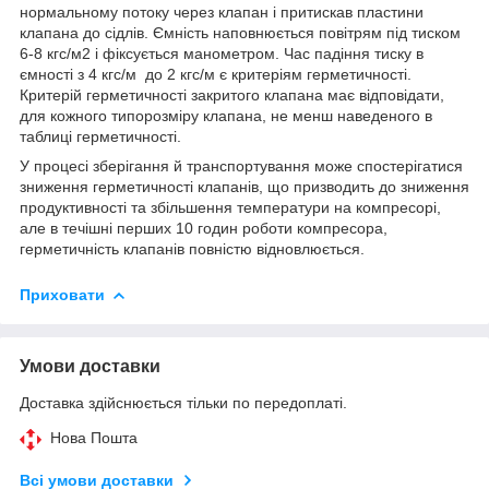
нормальному потоку через клапан і притискав пластини
клапана до сідлів. Ємність наповнюється повітрям під тиском
6-8 кгс/м
2
і фіксується манометром. Час падіння тиску в
ємності з 4 кгс/м до 2 кгс/м є критеріям герметичності.
Критерій герметичності закритого клапана має відповідати,
для кожного типорозміру клапана, не менш наведеного в
таблиці герметичності.
У процесі зберігання й транспортування може спостерігатися
зниження герметичності клапанів, що призводить до зниження
продуктивності та збільшення температури на компресорі,
але в течішні перших 10 годин роботи компресора,
герметичність клапанів повністю відновлюється.
Приховати
Умови доставки
Доставка здійснюється тільки по передоплаті.
Нова Пошта
Всі умови доставки