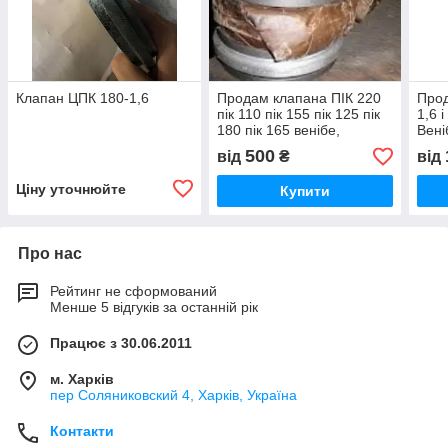
Клапан ЦПК 180-1,6
Продам клапана ПІК 220
Прод
пік 110 пік 155 пік 125 пік
1,6 
180 пік 165 венібе,
Вені
вкладки Н251
500
від
₴
від
Ціну уточнюйте
Купити
Про нас
Рейтинг не сформований
Менше 5 відгуків за останній рік
Працює з 30.06.2011
м. Харків
пер Соляниковский 4, Харків, Україна
Контакти