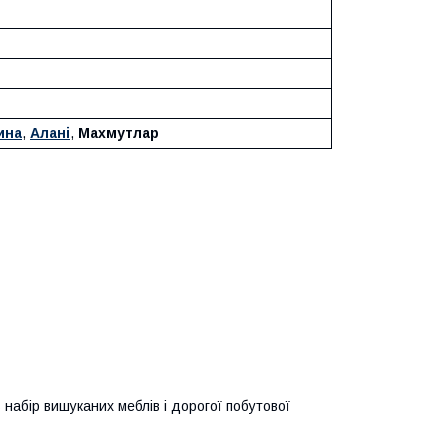
ина
,
Алані
,
Махмутлар
 набір вишуканих меблів і дорогої побутової