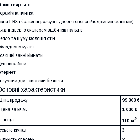
Опис квартир:
ерамічна плитка
ікна ПВХ і балконні розсувні двері (тоновані/подвійним склінням)
хідні двері з сканером відбитків пальців
епло та шуму ізоляція стін
бладнана кухня
озкішні ванні кімнати
ушові кабіни
нтернет
озумний дім і системи безпеки
Основні характеристики
Ціна продажу
99 000 €
Цена за кв.м.
1 000 €
2
Площа
110 м
Усього кімнат
3
Кількість спалень
2