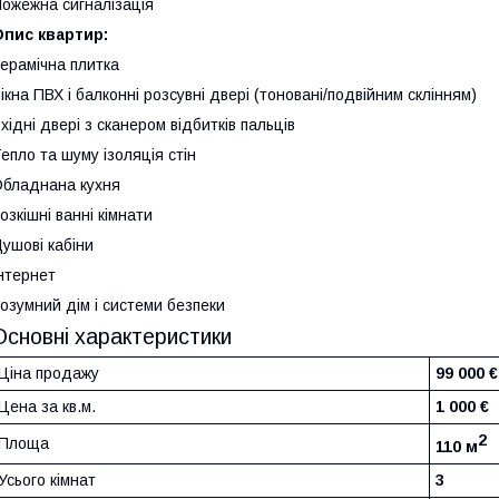
ожежна сигналізація
Опис квартир:
ерамічна плитка
ікна ПВХ і балконні розсувні двері (тоновані/подвійним склінням)
хідні двері з сканером відбитків пальців
епло та шуму ізоляція стін
бладнана кухня
озкішні ванні кімнати
ушові кабіни
нтернет
озумний дім і системи безпеки
Основні характеристики
Ціна продажу
99 000 €
Цена за кв.м.
1 000 €
2
Площа
110 м
Усього кімнат
3