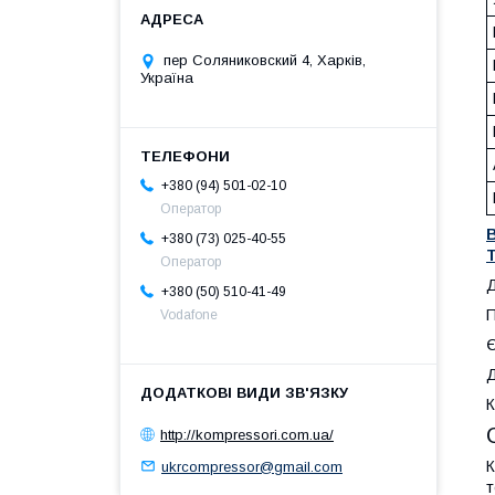
пер Соляниковский 4, Харків,
Україна
+380 (94) 501-02-10
Оператор
+380 (73) 025-40-55
Оператор
Д
+380 (50) 510-41-49
П
Vodafone
Є
Д
К
http://kompressori.com.ua/
К
ukrcompressor@gmail.com
т