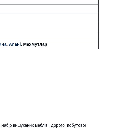
ина
,
Алані
,
Махмутлар
 набір вишуканих меблів і дорогої побутової