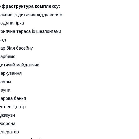
Інфраструктура комплексу:
асейн із дитячим відділенням
одяна гірка
онячна тераса із шезлонгами
Сад
ар біля басейну
Барбекю
итячий майданчик
аркування
Хамам
Сауна
арова банья
ітнес-Центр
жакузи
Охорона
енератор