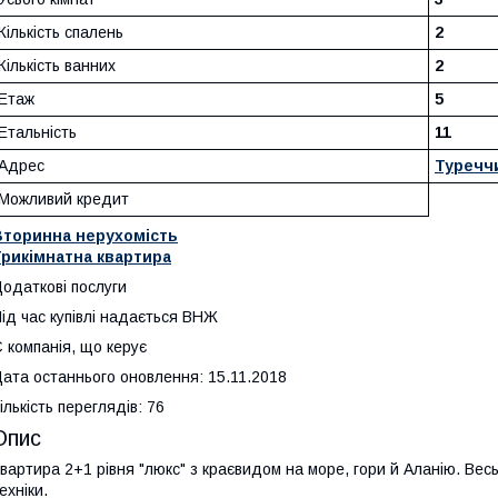
Кількість спалень
2
Кількість ванних
2
Етаж
5
Етальність
11
Адрес
Туречч
Можливий кредит
Вторинна нерухомість
Трикімнатна квартира
одаткові послуги
ід час купівлі надається ВНЖ
 компанія, що керує
ата останнього оновлення: 15.11.2018
ількість переглядів: 76
Опис
вартира 2+1 рівня "люкс" з краєвидом на море, гори й Аланію. Весь
ехніки.