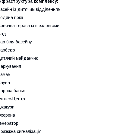
Інфраструктура комплексу:
асейн із дитячим відділенням
одяна гірка
онячна тераса із шезлонгами
Сад
ар біля басейну
Барбекю
итячий майданчик
аркування
Хамам
Сауна
арова банья
ітнес-Центр
жакузи
Охорона
енератор
ожежна сигналізація