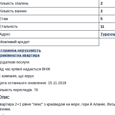
Кількість спалень
2
Кількість ванних
2
Етаж
5
Етальність
11
Адрес
Туречч
Можливий кредит
Вторинна нерухомість
Трикімнатна квартира
одаткові послуги
ід час купівлі надається ВНЖ
 компанія, що керує
ата останнього оновлення: 15.11.2018
ількість переглядів: 76
Опис
вартира 2+1 рівня "люкс" з краєвидом на море, гори й Аланію. Весь
ехніки.