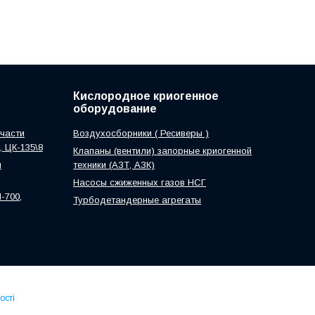
Кислородное криогенное
оборудование
части
Воздухосборники ( Ресиверы )
0, ЦК-135\8
Клапаны (вентили) запорные криогенной
м
техники (АЗТ, АЗК)
Насосы сжиженных газов НСГ
-700,
Турбодетандерные агрегаты
ості