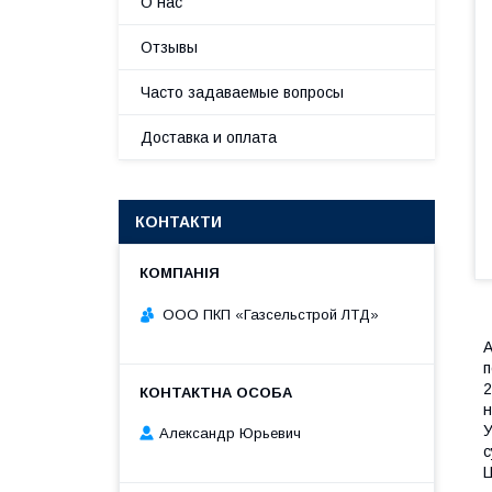
О нас
Отзывы
Часто задаваемые вопросы
Доставка и оплата
КОНТАКТИ
ООО ПКП «Газсельстрой ЛТД»
А
п
2
н
У
Александр Юрьевич
с
Ц