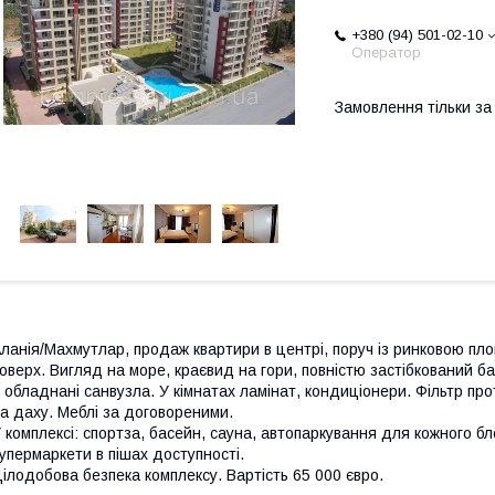
+380 (94) 501-02-10
Оператор
Замовлення тільки з
ланія/Махмутлар, продаж квартири в центрі, поруч із ринковою площ
оверх. Вигляд на море, краєвид на гори, повністю застібкований бал
 обладнані санвузла. У кімнатах ламінат, кондиціонери. Фільтр про
а даху. Меблі за договореними.
 комплексі: спортза, басейн, сауна, автопаркування для кожного бл
упермаркети в пішах доступності.
ілодобова безпека комплексу. Вартість 65 000 євро.