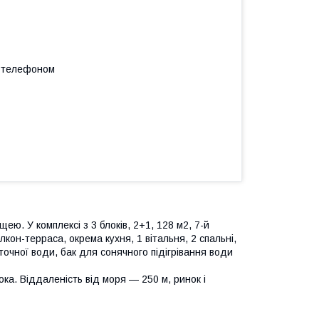
а телефоном
ею. У комплексі з 3 блоків, 2+1, 128 м2, 7-й
кон-терраса, окрема кухня, 1 вітальня, 2 спальні,
точної води, бак для сонячного підігрівання води
ока. Віддаленість від моря — 250 м, ринок і