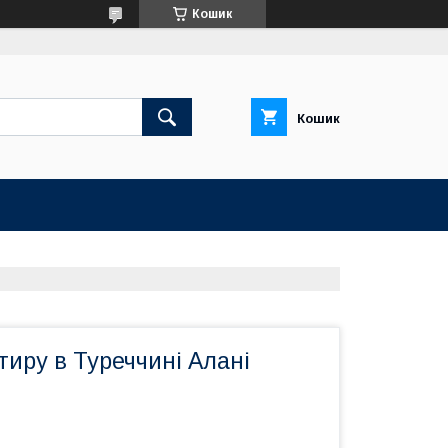
Кошик
Кошик
иру в Туреччині Алані