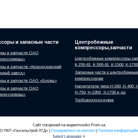
соры и запасные части
Центробежные
компрессоры,запчасти
ры и запчасти ОАО
Центробежные компрессоры,зап
прессормаш»
К-250-61, К-500-61, К-1500, К-170
ры и запчасти «Краснодарский
Запасные части к центробежны
орный завод»
компрессорам
оры и запчасти ОАО «Борец»
Нагнетатели типа Н-360, Н-400, Н
ры и запчасти ОАО
Н-750, Н-1050, Э-1700 и др
прессормаш»
Турбовоздуходувки
Сайт створений на маркетплейсі
Prom.ua
ООО ПКП «Газсельстрой ЛТД» |
Поскаржитися на контент
|
Політика конфіденційн
Select Language
▼