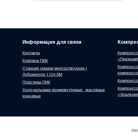
Информация для связи
Компрес
Контакты
Компрессо
«Пензком
Клапана ПИК
Компрессо
Станция смазки многоотводная (
компресс
Лубрикатор ) СН-5М
Компресс
Пластины ПИК
Компрессо
Холодильники промежуточные , масляные,
«Уралком
концевые