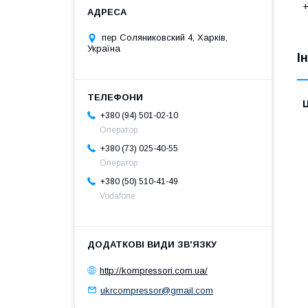
+
пер Соляниковский 4, Харків,
Україна
І
Ц
+380 (94) 501-02-10
Оператор
+380 (73) 025-40-55
Оператор
+380 (50) 510-41-49
Vodafone
http://kompressori.com.ua/
ukrcompressor@gmail.com