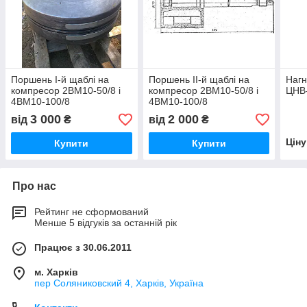
Поршень I-й щаблі на
Поршень II-й щаблі на
Нагн
компресор 2ВМ10-50/8 і
компресор 2ВМ10-50/8 і
ЦНВ-
4ВМ10-100/8
4ВМ10-100/8
3 000
2 000
від
₴
від
₴
Цін
Купити
Купити
Про нас
Рейтинг не сформований
Менше 5 відгуків за останній рік
Працює з 30.06.2011
м. Харків
пер Соляниковский 4, Харків, Україна