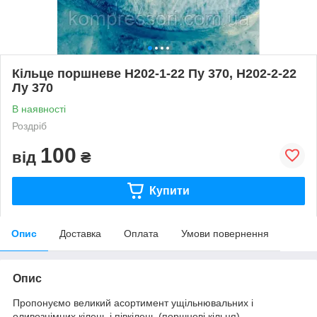
Кільце поршневе Н202-1-22 Пу 370, Н202-2-22
Лу 370
В наявності
Роздріб
100
від
₴
Купити
Опис
Доставка
Оплата
Умови повернення
Опис
Пропонуємо великий асортимент ущільнювальних і
оливознімних кілець і півкілець (поршневі кільця),