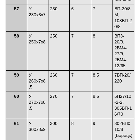
57
У
230
6
7
ВП-20/8
230х6х7
М,
103ВП-2
0/8
58
У
250
7
8
ВП3-
250х7х8
20/9,
2ВМ4-
27/9,
2ВМ4-
12/65
59
У
260
7
8,5
7ВП-20/
260х7х8
220
,5
60
У
270
7
8,5
5П27/10
270х7х8
-2-2,
,5
305ВП-1
6/70
61
У
300
8
9
302ВП0
300х8х9
10/8
(Борець)