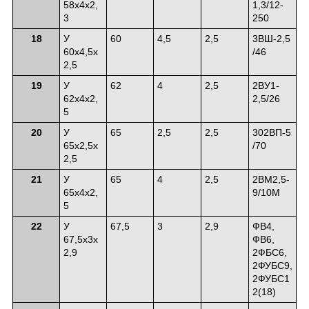
58х4х2,
1,3/12-
3
250
18
У
60
4,5
2,5
3ВШ-2,5
60х4,5х
/46
2,5
19
У
62
4
2,5
2ВУ1-
62х4х2,
2,5/26
5
20
У
65
2,5
2,5
302ВП-5
65х2,5х
/70
2,5
21
У
65
4
2,5
2ВМ2,5-
65х4х2,
9/10М
5
22
У
67,5
3
2,9
ФВ4,
67,5х3х
ФВ6,
2,9
2ФБС6,
2ФУБС9,
2ФУБС1
2(18)