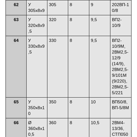
62
У
305
8
9
202ВП-1
305х8х9
0/8
63
У
320
8
9,5
ВП2-
320х8х9
10/9
,5
64
У
330
8
9,5
ВП2-
330х8х9
10/9М,
,5
2ВМ2,5-
12/9
(14/9),
2ВМ2,5-
9/101М
(9/220),
2ВМ2,5-
5/221
65
У
350
8
10
ВП50/8,
350х8х1
ВП-5/8М
0
66
Ø
360
8
10,5
2ВМ4-
360х8х1
13/36,
0,5
СТП050