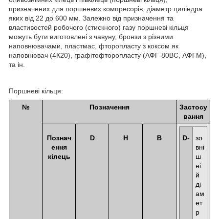
призначених для поршневих компресорів, діаметр циліндра
яких від 22 до 600 мм. Залежно від призначення та
властивостей робочого (стискного) газу поршневі кільця
можуть бути виготовлені з чавуну, бронзи з різними
наповнювачами, пластмас, фторопласту з коксом як
наповнювач (4К20), графітофторопласту (АФГ-80ВС, АФГМ),
та ін.
Поршневі кільця:
№
Позначення
Застосу
вання
Познач
D
H
B
D-
зо
ення
вні
кілець
ш
ні
й
ді
ам
ет
р