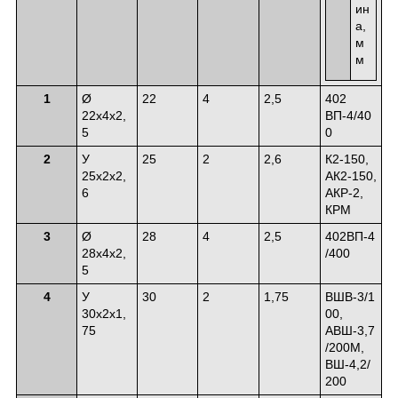
ин
а,
м
м
1
Ø
22
4
2,5
402
22х4х2,
ВП-4/40
5
0
2
У
25
2
2,6
К2-150,
25х2х2,
АК2-150,
6
АКР-2,
КРМ
3
Ø
28
4
2,5
402ВП-4
28х4х2,
/400
5
4
У
30
2
1,75
ВШВ-3/1
30х2х1,
00,
75
АВШ-3,7
/200М,
ВШ-4,2/
200