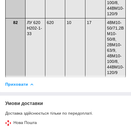
100/8,
44ВМ10-
120/9
82
ЛУ 620
620
10
17
4ВМ10-
Н202-1-
50/71,2В
33
М10-
50/8,
2ВМ10-
63/9,
4ВМ10-
100/8,
44ВМ10-
120/9
Приховати
Умови доставки
Доставка здійснюється тільки по передоплаті.
Нова Пошта