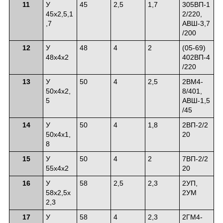
11
У
45
2,5
1,7
305ВП-1
45х2,5,1
2/220,
,7
АВШ-3,7
/200
12
У
48
4
2
(05-69)
48х4х2
402ВП-4
/220
13
У
50
4
2,5
2ВМ4-
50х4х2,
8/401,
5
АВШ-1,5
/45
14
У
50
4
1,8
2ВП-2/2
50х4х1,
20
8
15
У
50
4
2
7ВП-2/2
55х4х2
20
16
У
58
2,5
2,3
2УП,
58х2,5х
2УМ
2,3
17
У
58
4
2,3
2ГМ4-