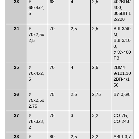
23
У
68
4
2,5
402ВП4/
68х4х2,
400,
5
305ВП-1
2/220
24
У
70
2,5
2,5
ВШ-3/40
70х2,5х
М,
2,5
ВШ-3/10
0,
УКС-400
ПЗ
25
У
70
4
2,5
2ВМ4-
70х4х2,
9/101,30
5
2ВП-4/1
50
26
У
75
2.5
2,75
ВУ-0,6/8
75х2,5х
2,75
27
У
78
3
3,2
СО-7Б,
78х3х3,
СО-243
2
28
У
80
2,5
3,2
АВШ-3,7