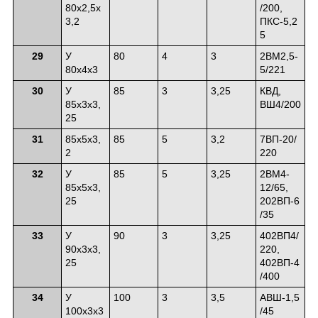
80х2,5х
/200,
3,2
ПКС-5,2
5
29
У
80
4
3
2ВМ2,5-
80х4х3
5/221
30
У
85
3
3,25
КВД,
85х3х3,
ВШ4/200
25
31
85х5х3,
85
5
3,2
7ВП-20/
2
220
32
У
85
5
3,25
2ВМ4-
85х5х3,
12/65,
25
202ВП-6
/35
33
У
90
3
3,25
402ВП4/
90х3х3,
220,
25
402ВП-4
/400
34
У
100
3
3,5
АВШ-1,5
100х3х3
/45