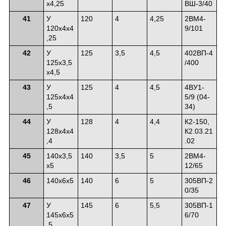
х4,25
ВШ-3/40
41
У
120
4
4,25
2ВМ4-
120х4х4
9/101
,25
42
У
125
3,5
4,5
402ВП-4
125х3,5
/400
х4,5
43
У
125
4
4,5
4ВУ1-
125х4х4
5/9 (04-
,5
34)
44
У
128
4
4,4
К2-150,
128х4х4
К2.03.21
,4
.02
45
140х3,5
140
3,5
5
2ВМ4-
х5
12/65
46
140х6х5
140
6
5
305ВП-2
0/35
47
У
145
6
5,5
305ВП-1
145х6х5
6/70
,5