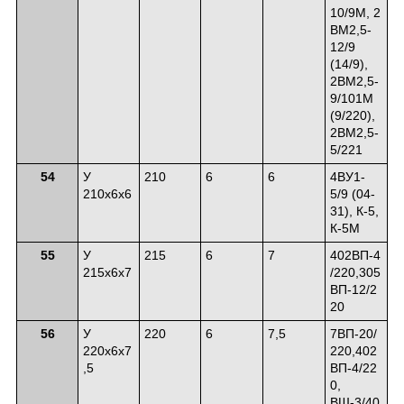
10/9М, 2
ВМ2,5-
12/9
(14/9),
2ВМ2,5-
9/101М
(9/220),
2ВМ2,5-
5/221
54
У
210
6
6
4ВУ1-
210х6х6
5/9 (04-
31), К-5,
К-5М
55
У
215
6
7
402ВП-4
215х6х7
/220,305
ВП-12/2
20
56
У
220
6
7,5
7ВП-20/
220х6х7
220,402
,5
ВП-4/22
0,
ВШ-3/40