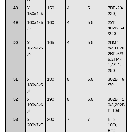
48
У
150
4
5
7ВП-20/
150х4х5
220,
49
160х4х5
160
4
5,5
2УП,
,5
402ВП-4
/220
50
У
165
4
5,5
2ВМ4-
165х4х5
8/401,20
,5
2ВП-6/3
5,2ГМ4-
1,3/12-
250
51
У
180
5
5,5
302ВП-5
180х5х5
/70
,5
52
У
190
5
6,5
302ВП-1
190х5х6
0/8,202В
,5
П-10/8
53
У
200
7
7
ВП2-
200х7х7
10/9,
ВП2-