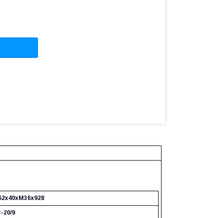
62х40хМ36х928
-20/9