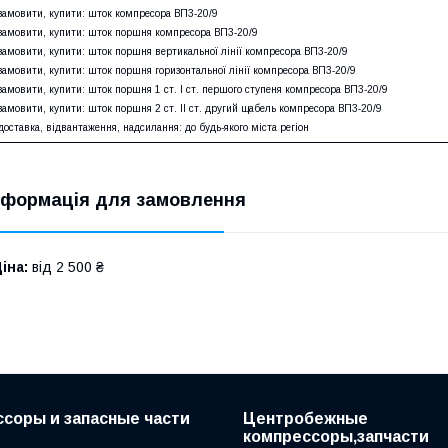
замовити, купити: шток компресора ВП3-20/9
замовити, купити: шток поршня компресора ВП3-20/9
замовити, купити: шток поршня вертикальної лінії компресора ВП3-20/9
замовити, купити: шток поршня горизонтальної лінії компресора ВП3-20/9
замовити, купити: шток поршня 1 ст. I ст. першого ступеня компресора ВП3-20/9
замовити, купити: шток поршня 2 ст. II ст. другий щабель компресора ВП3-20/9
доставка, відвантаження, надсилання: до будь-якого міста регіон
нформація для замовлення
іна:
від 2 500 ₴
соры и запасные части
Центробежные
компрессоры,запчасти