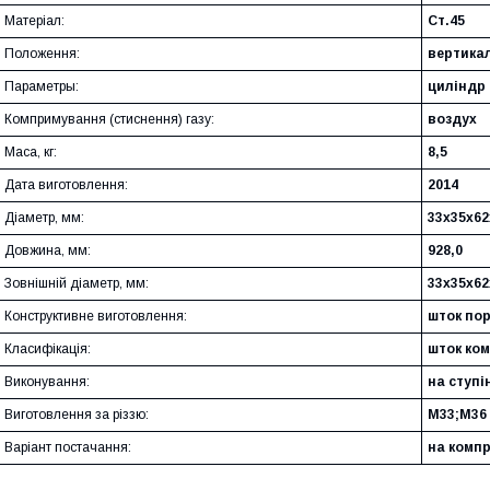
Матеріал:
Ст.45
Положення:
вертика
Параметры:
циліндр 
Компримування (стиснення) газу:
воздух
Маса, кг:
8,5
Дата виготовлення:
2014
Діаметр, мм:
33х35х62
Довжина, мм:
928,0
Зовнішній діаметр, мм:
33х35х62
Конструктивне виготовлення:
шток по
Класифікація:
шток ко
Виконування:
на ступі
Виготовлення за різзю:
М33;М36
Варіант постачання:
на комп