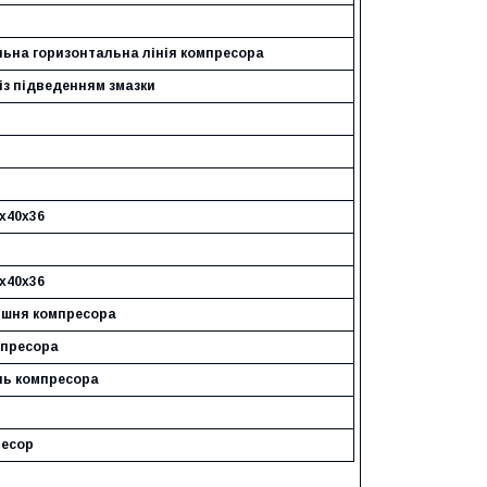
льна горизонтальна лінія компресора
із підведенням змазки
х40х36
х40х36
ршня компресора
мпресора
нь компресора
ресор