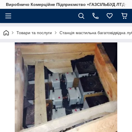
Виробничо Комерційне Підприємство «ГАЗСIЛЬБУД ЛТД»
Товари та послуги
Станція мастильна багатовідвідна луб