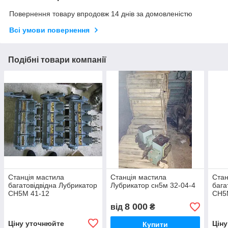
Повернення товару впродовж 14 днів за домовленістю
Всі умови повернення
Подібні товари компанії
Станція мастила
Станція мастила
Стан
багатовідвідна Лубрикатор
Лубрикатор сн5м 32-04-4
бага
СН5М 41-12
СН5
8 000
від
₴
Ціну уточнюйте
Цін
Купити