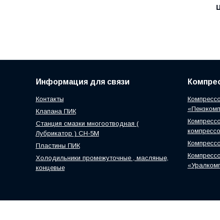
Ц
Информация для связи
Компрес
Контакты
Компрессо
«Пензком
Клапана ПИК
Компрессо
Станция смазки многоотводная (
компресс
Лубрикатор ) СН-5М
Компресс
Пластины ПИК
Компрессо
Холодильники промежуточные , масляные,
«Уралком
концевые