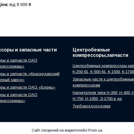
іна:
від 8 000 ₴
соры и запасные части
Центробежные
компрессоры,запчасти
ры и запчасти ОАО
Центробежные компрессоры,зап
прессормаш»
К-250-61, К-500-61, К-1500, К-170
ры и запчасти «Краснодарский
Запасные части к центробежны
орный завод»
компрессорам
оры и запчасти ОАО «Борец»
Нагнетатели типа Н-360, Н-400, Н
ры и запчасти ОАО
Н-750, Н-1050, Э-1700 и др
прессормаш»
Турбовоздуходувки
Сайт створений на маркетплейсі
Prom.ua