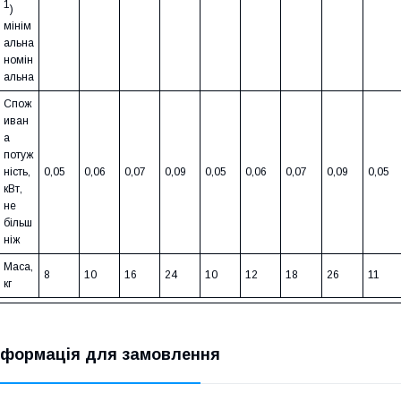
1
)
мінім
альна
номін
альна
Спож
иван
а
потуж
ність,
0,05
0,06
0,07
0,09
0,05
0,06
0,07
0,09
0,05
кВт,
не
більш
ніж
Маса,
8
10
16
24
10
12
18
26
11
кг
нформація для замовлення