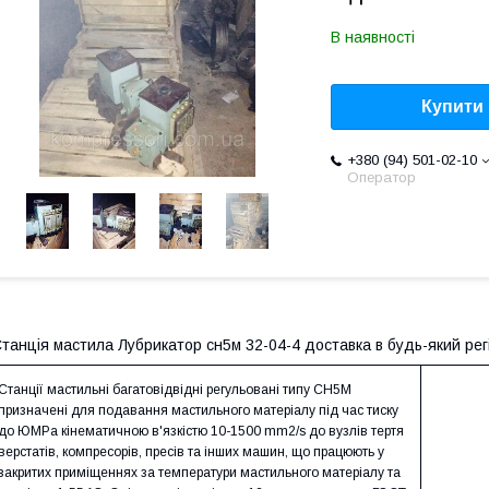
В наявності
Купити
+380 (94) 501-02-10
Оператор
танція мастила Лубрикатор сн5м 32-04-4 доставка в будь-який регіо
Станції мастильні багатовідвідні регульовані типу СН5М
призначені для подавання мастильного матеріалу під час тиску
до ЮМРа кінематичною в'язкістю 10-1500 mm2/s до вузлів тертя
верстатів, компресорів, пресів та інших машин, що працюють у
закритих приміщеннях за температури мастильного матеріалу та