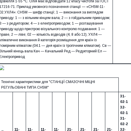
довкілля 1-55 °C. Олія має відповідати 12 класу чистоти за ГОСТ
17216-71. Приклад умовного позначення станції — «СН5М-11-
02.УХЛ4»: СН5М — шифр станції; 1 — виконання за виглядом
приводу: 1 — з вільним кінцем вала; 2 — з гойдальним приводом;
3 — з редуктором; 4 — з електроприводом; 1 — розташування
приводу щодо пристрою візуального контролю подавання: 1 —
праве, 2 — ліве; 02 — кількість відводів (4, 8 або 12); УХЛ4 —
кліматичне виконання й категорія розміщення для країн із
помірним кліматом (04.1 — дня країн із тропічним кліматом). Св —
Вільний кінець вала Кач — Качальний Ред — Редукторний Ел —
Електропривод
Технічні характеристики для "СТАНЦІЇ СМАЗОЧНІ МІЦНІ
РЕГУЛЬОВАНІ ТИПА СН5М"
31-
02-1
32-
02-1
31-
02-2
11-
11-
11-
11-
21-
21-
21-
21-
32-