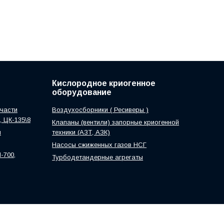
Кислородное криогенное
оборудование
части
Воздухосборники ( Ресиверы )
0, ЦК-135\8
Клапаны (вентили) запорные криогенной
м
техники (АЗТ, АЗК)
Насосы сжиженных газов НСГ
-700,
Турбодетандерные агрегаты