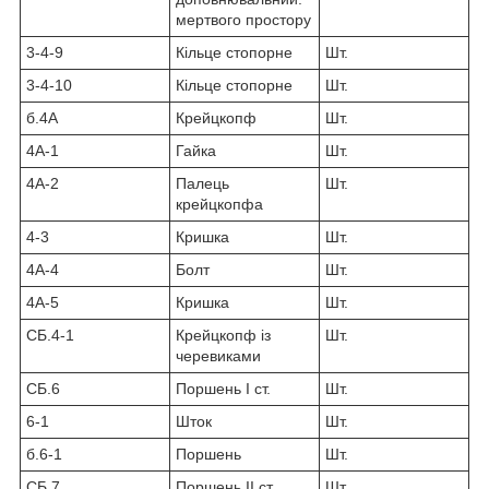
мертвого простору
3-4-9
Кільце стопорне
Шт.
3-4-10
Кільце стопорне
Шт.
б.4А
Крейцкопф
Шт.
4А-1
Гайка
Шт.
4А-2
Палець
Шт.
крейцкопфа
4-3
Кришка
Шт.
4А-4
Болт
Шт.
4А-5
Кришка
Шт.
СБ.4-1
Крейцкопф із
Шт.
черевиками
СБ.6
Поршень I ст.
Шт.
6-1
Шток
Шт.
б.6-1
Поршень
Шт.
СБ.7
Поршень II ст.
Шт.