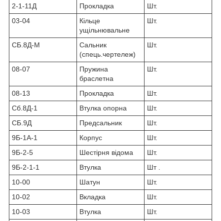
2-1-11Д
Прокладка
Шт.
03-04
Кільце
Шт.
ущільнювальне
СБ.8Д-М
Сальник
Шт.
(спець.чертележ)
08-07
Пружина
Шт.
браслетна
08-13
Прокладка
Шт.
Сб.8Д-1
Втулка опорна
Шт.
СБ.9Д
Предсальник
Шт.
9Б-1А-1
Корпус
Шт.
9Б-2-5
Шестірня відома
Шт.
9Б-2-1-1
Втулка
Шт .
10-00
Шатун
Шт.
10-02
Вкладка
Шт.
10-03
Втулка
Шт.