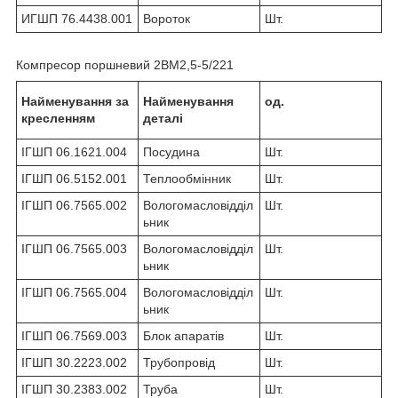
ИГШП 76.4438.001
Вороток
Шт.
Компресор поршневий 2ВМ2,5-5/221
Найменування за
Найменування
од.
кресленням
деталі
ІГШП 06.1621.004
Посудина
Шт.
ІГШП 06.5152.001
Теплообмінник
Шт.
ІГШП 06.7565.002
Вологомасловідділ
Шт.
ьник
ІГШП 06.7565.003
Вологомасловідділ
Шт.
ьник
ІГШП 06.7565.004
Вологомасловідділ
Шт.
ьник
ІГШП 06.7569.003
Блок апаратів
Шт.
ІГШП 30.2223.002
Трубопровід
Шт.
ІГШП 30.2383.002
Труба
Шт.