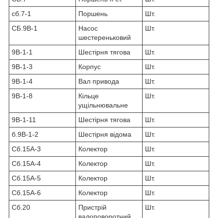
сб.7-1
Поршень
Шт.
СБ.9В-1
Насос
Шт.
шестереньковий
9В-1-1
Шестірня тягова
Шт.
9В-1-3
Корпус
Шт.
9В-1-4
Вал привода
Шт.
9В-1-8
Кільце
Шт.
ущільнювальне
9В-1-11
Шестірня тягова
Шт.
б.9В-1-2
Шестірня відома
Шт.
Сб.15А-3
Колектор
Шт.
Сб.15А-4
Колектор
Шт.
Сб.15А-5
Колектор
Шт.
Сб.15А-6
Колектор
Шт.
Сб.20
Пристрій
Шт.
валоповоротний