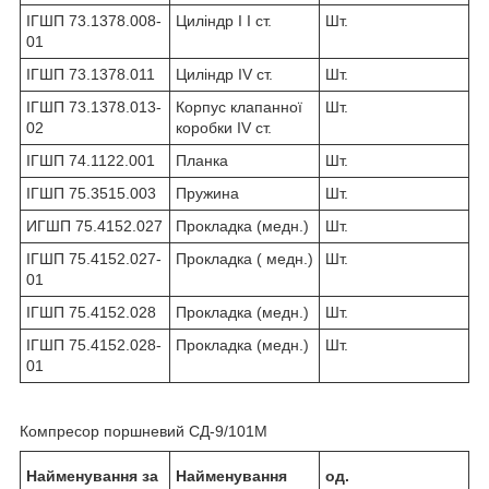
ІГШП 73.1378.008-
Циліндр I I ст.
Шт.
01
ІГШП 73.1378.011
Циліндр IV ст.
Шт.
ІГШП 73.1378.013-
Корпус клапанної
Шт.
02
коробки IV ст.
ІГШП 74.1122.001
Планка
Шт.
ІГШП 75.3515.003
Пружина
Шт.
ИГШП 75.4152.027
Прокладка (медн.)
Шт.
ІГШП 75.4152.027-
Прокладка ( медн.)
Шт.
01
ІГШП 75.4152.028
Прокладка (медн.)
Шт.
ІГШП 75.4152.028-
Прокладка (медн.)
Шт.
01
Компресор поршневий СД-9/101М
Найменування за
Найменування
од.