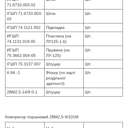
71.6733.003.02
ІГШП 71.6733.003-
Шток
Шт.
03
ІГШП 74.1121.002
Підкладка
Шт.
ИГШП
Пластина (на
Шт.
74.1131.019-05
ЛУ125-1,6)
ИГШП
Пружина (на
Шт.
75.3662.004-05
ЛУ-125)
ІГШП 75.3137.007
Штуцер
Шт.
б.9А -1
Фільтр (по карті
Шт.
роздільної
здатності)
2ВМ2,5-14/9 0-1
Штуцер
Шт.
Компресор поршневий 2ВМ2,5-9/101М