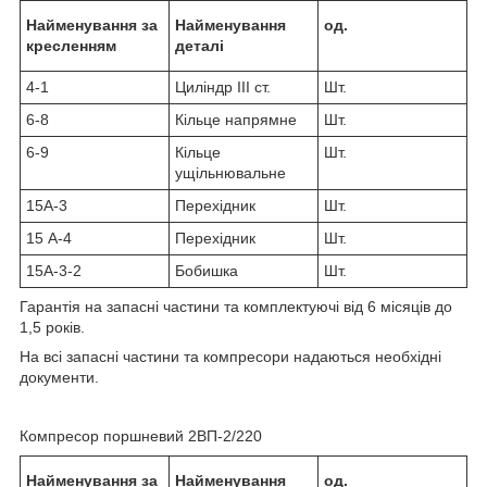
Найменування за
Найменування
од.
кресленням
деталі
4-1
Циліндр III ст.
Шт.
6-8
Кільце напрямне
Шт.
6-9
Кільце
Шт.
ущільнювальне
15А-3
Перехідник
Шт.
15 А-4
Перехідник
Шт.
15А-3-2
Бобишка
Шт.
Гарантія на запасні частини та комплектуючі від 6 місяців до
1,5 років.
На всі запасні частини та компресори надаються необхідні
документи.
Компресор поршневий 2ВП-2/220
Найменування за
Найменування
од.