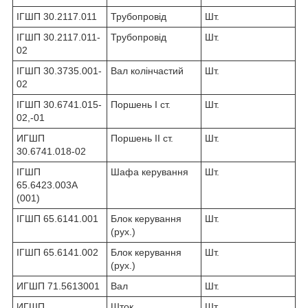
ІГШП 30.2117.011
Трубопровід
Шт.
ІГШП 30.2117.011-
Трубопровід
Шт.
02
ІГШП 30.3735.001-
Вал колінчастий
Шт.
02
ІГШП 30.6741.015-
Поршень I ст.
Шт.
02,-01
ИГШП
Поршень II ст.
Шт.
30.6741.018-02
ІГШП
Шафа керування
Шт.
65.6423.003А
(001)
ІГШП 65.6141.001
Блок керування
Шт.
(рух.)
ІГШП 65.6141.002
Блок керування
Шт.
(рух.)
ИГШП 71.5613001
Вал
Шт.
ИГШП
Шток
Шт.