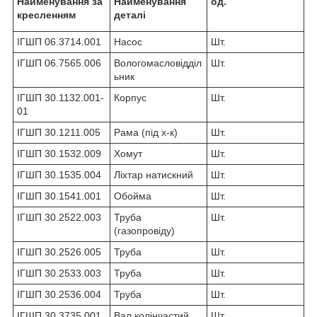
Найменування за
Найменування
од.
кресленням
деталі
ІГШП 06.3714.001
Насос
Шт.
ІГШП 06.7565.006
Вологомасловідділ
Шт.
ьник
ІГШП 30.1132.001-
Корпус
Шт.
01
ІГШП 30.1211.005
Рама (під х-к)
Шт.
ІГШП 30.1532.009
Хомут
Шт.
ІГШП 30.1535.004
Ліхтар натискний
Шт.
ІГШП 30.1541.001
Обойма
Шт.
ІГШП 30.2522.003
Труба
Шт.
(газопровіду)
ІГШП 30.2526.005
Труба
Шт.
ІГШП 30.2533.003
Труба
Шт.
ІГШП 30.2536.004
Труба
Шт.
ІГШП 30.3735.001
Вал колінчастий
Шт.