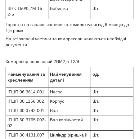
ВНК-150/0,7М 15-
Бобишка
Шт.
2-5
Гарантія на запасні частини та комплектуючі від 6 місяців до
1,5 років.
На всі запасні частини та компресори надаються необхідні
документи.
Компресор поршневий 2ВМ2,5-12/9
Найменування за
Найменування
од.
кресленням
деталі
ІГШП 06.3614.001
Насос
Шт.
ІГШП 30.1156.002
Корпус
Шт.
ІГШП 30.3742.001
Вал
Шт.
ІГШП 30.3765.003-
Вал колінчастий
Шт.
02
ІГШП 30.4131.007
Циліндр (кришка II
Шт.