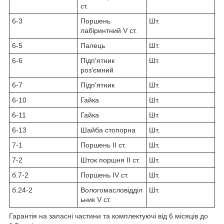
ст.
6-3
Поршень
Шт.
лабіринтний V ст.
6-5
Палець
Шт.
6-6
Підп'ятник
Шт.
роз'ємний
6-7
Підп'ятник
Шт.
6-10
Гайка
Шт.
6-11
Гайка
Шт.
6-13
Шайба стопорна
Шт.
7-1
Поршень II ст.
Шт.
7-2
Шток поршня II ст.
Шт.
б.7-2
Поршень IV ст.
Шт.
б.24-2
Вологомасловідділ
Шт.
ьник V ст.
Гарантія на запасні частини та комплектуючі від 6 місяців до