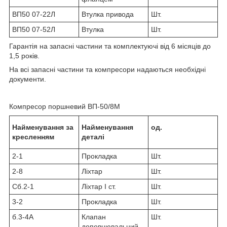
ВП50 07-22Л
Втулка привода
Шт.
ВП50 07-52Л
Втулка
Шт.
Гарантія на запасні частини та комплектуючі від 6 місяців до
1,5 років.
На всі запасні частини та компресори надаються необхідні
документи.
Компресор поршневий ВП-50/8М
Найменування за
Найменування
од.
кресленням
деталі
2-1
Прокладка
Шт.
2-8
Ліхтар
Шт.
Сб.2-1
Ліхтар I ст.
Шт.
3-2
Прокладка
Шт.
б.3-4А
Клапан
Шт.
доповнювальний.