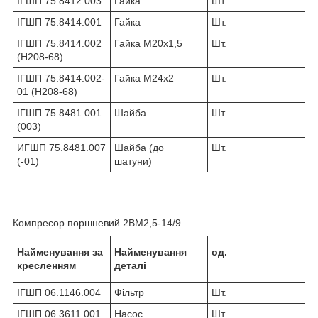
ІГШП 75.8412.003
Гайка
Шт.
ІГШП 75.8414.001
Гайка
Шт.
ІГШП 75.8414.002
Гайка М20х1,5
Шт.
(Н208-68)
ІГШП 75.8414.002-
Гайка М24х2
Шт.
01 (Н208-68)
ІГШП 75.8481.001
Шайба
Шт.
(003)
ИГШП 75.8481.007
Шайба (до
Шт.
(-01)
шатуни)
Компресор поршневий 2ВМ2,5-14/9
Найменування за
Найменування
од.
кресленням
деталі
ІГШП 06.1146.004
Фільтр
Шт.
ІГШП 06.3611.001
Насос
Шт.