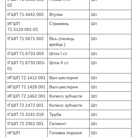
02
ІГШП 71.4442.002
Втулка
Шт.
ИГШП
Стрижень
Шт.
71.5124.001-01
ІГШП 71.5671.002
Вісь (палець
Шт.
крейцк.)
ІГШП 71.6733.003
Шток I ст.
Шт.
ІГШП 71.6733.003-
Шток II ст.
Шт.
01
ИГШП 72.1412.001
Вал-шестерня
Шт.
ИГШП 72.1428.001
Вал-шестерня
Шт.
ИГШП 72.1462.001
Колесо зубчасте
Шт.
ІГШП 72.1472.001
Колесо зубчасте
Шт.
ІГШП 72.3141.018
Труба
Шт.
ІГШП 72.3362.001
Сегмент
Шт.
ИГШП
Головка поршня
Шт.