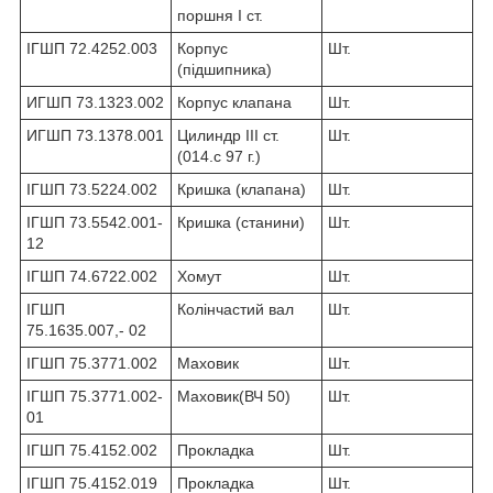
поршня I ст.
ІГШП 72.4252.003
Корпус
Шт.
(підшипника)
ИГШП 73.1323.002
Корпус клапана
Шт.
ИГШП 73.1378.001
Цилиндр III ст.
Шт.
(014.с 97 г.)
ІГШП 73.5224.002
Кришка (клапана)
Шт.
ІГШП 73.5542.001-
Кришка (станини)
Шт.
12
ІГШП 74.6722.002
Хомут
Шт.
ІГШП
Колінчастий вал
Шт.
75.1635.007,- 02
ІГШП 75.3771.002
Маховик
Шт.
ІГШП 75.3771.002-
Маховик(ВЧ 50)
Шт.
01
ІГШП 75.4152.002
Прокладка
Шт.
ІГШП 75.4152.019
Прокладка
Шт.