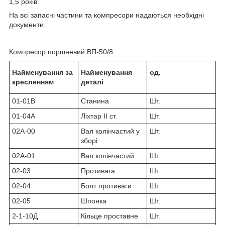
1,5 років.
На всі запасні частини та компресори надаються необхідні
документи.
Компресор поршневий ВП-50/8
Найменування за
Найменування
од.
кресленням
деталі
01-01В
Станина
Шт.
01-04А
Ліхтар II ст.
Шт.
02А-00
Вал колінчастий у
Шт.
зборі
02А-01
Вал колінчастий
Шт.
02-03
Противага
Шт.
02-04
Болт противаги
Шт.
02-05
Шпонка
Шт.
2-1-10Д
Кільце проставне
Шт.