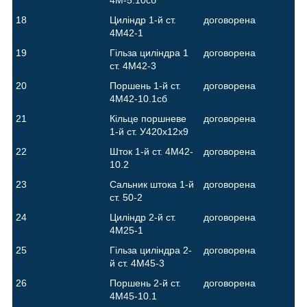
18
Циліндр 1-й ст.
договорена
4М42-1
19
Гільза циліндра 1
договорена
ст. 4М42-3
20
Поршень 1-й ст.
договорена
4М42-10.1сб
21
Кільце поршневе
договорена
1-й ст. У420х12х9
22
Шток 1-й ст. 4М42-
договорена
10.2
23
Сальник штока 1-й
договорена
ст. 50-2
24
Циліндр 2-й ст.
договорена
4М25-1
25
Гільза циліндра 2-
договорена
й ст. 4М45-3
26
Поршень 2-й ст.
договорена
4М45-10.1