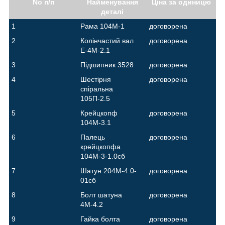
No п/п
Найменування
Ціна за одиницю
деталі
1
Рама 104М-1
договорена
2
Колінчастий вал
договорена
Е-4М-2.1
3
Підшипник 3528
договорена
4
Шестірня
договорена
спіральна
105П-2.5
5
Крейцкопф
договорена
104М-3.1
6
Палець
договорена
крейцкопфа
104М-3-1.0сб
7
Шатун 204М-4.0-
договорена
01сб
8
Болт шатуна
договорена
4М-4.2
9
Гайка болта
договорена