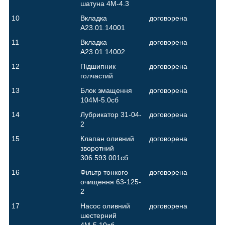
шатуна 4М-4.3
10
Вкладка
договорена
А23.01.14001
11
Вкладка
договорена
А23.01.14002
12
Підшипник
договорена
голчастий
13
Блок змащення
договорена
104М-5.0сб
14
Лубрикатор 31-04-
договорена
2
15
Клапан оливний
договорена
зворотний
306.593.001сб
16
Фільтр тонкого
договорена
очищення 63-125-
2
17
Насос оливний
договорена
шестерний
4М-5.10сб