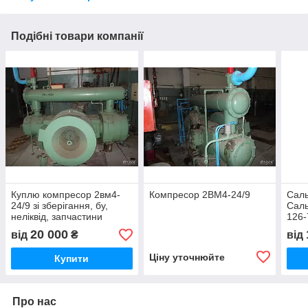
Подібні товари компанії
Куплю компресор 2вм4-
Компресор 2ВМ4-24/9
Саль
24/9 зі зберігання, бу,
Саль
неліквід, запчастини
126-
20 000
від
₴
від
Ціну уточнюйте
Купити
Про нас