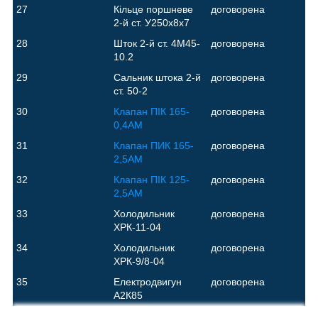
27
Кільце поршневе
договорена
2-й ст. У250х8х7
28
Шток 2-й ст. 4М45-
договорена
10.2
29
Сальник штока 2-й
договорена
ст. 50-2
30
Клапан ПІК 165-
договорена
0,4АМ
31
Клапан ПИК 165-
договорена
2,5АМ
32
Клапан ПІК 125-
договорена
2,5АМ
33
Холодильник
договорена
ХРК-11-04
34
Холодильник
договорена
ХРК-9/8-04
35
Електродвигун
договорена
А2К85