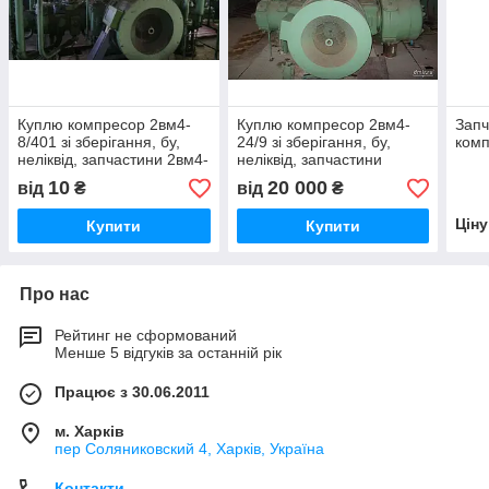
Куплю компресор 2вм4-
Куплю компресор 2вм4-
Запч
8/401 зі зберігання, бу,
24/9 зі зберігання, бу,
комп
неліквід, запчастини 2вм4-
неліквід, запчастини
8/401
10
20 000
від
₴
від
₴
Цін
Купити
Купити
Про нас
Рейтинг не сформований
Менше 5 відгуків за останній рік
Працює з 30.06.2011
м. Харків
пер Соляниковский 4, Харків, Україна
Контакти