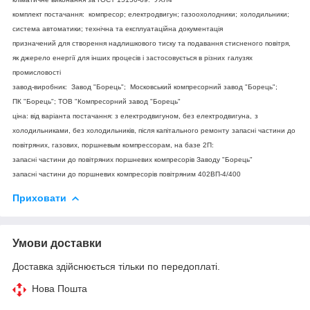
комплект постачання: компресор; електродвигун; газоохолодники;
холодильники;
система автоматики; технічна та експлуатаційна документація
призначений для створення надлишкового тиску та подавання стисненого повітря,
як джерело енергії для інших процесів і застосовується в різних
галузях
промисловості
завод-виробник: Завод "Борець"; Московський компресорний завод "Борець";
ПК "Борець"; ТОВ "Компресорний завод "Борець"
ціна: від варіанта постачання: з електродвигуном, без електродвигуна,
з
холодильниками, без холодильників, після капітального ремонту
запасні частини до
повітряних, газових, поршневым компрессорам, на базе 2П:
запасні частини до повітряних поршневих компресорів Заводу "Борець"
запасні частини до поршневих компресорів повітряним 402ВП-4/400
Приховати
Умови доставки
Доставка здійснюється тільки по передоплаті.
Нова Пошта