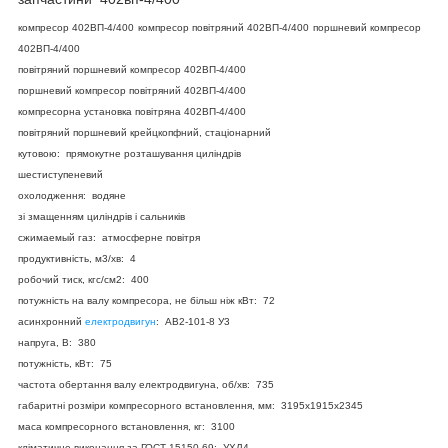
компресор 402ВП-4/400
компресор повітряний 402ВП-4/400
поршневий компресор
402ВП-4/400
повітряний поршневий компресор 402ВП-4/400
поршневий компресор повітряний 402ВП-4/400
компресорна установка повітряна 402ВП-4/400
повітряний поршневий крейцкопфний, стаціонарний
кутовою: прямокутне розташування циліндрів
шестиступеневий
охолодження: водяне
зі змащенням циліндрів і сальників
сжимаемый газ: атмосферне повітря
продуктивність, м
3
/хв: 4
робочий тиск, кгс/см
2
: 400
потужність на валу компресора, не більш ніж кВт: 72
асинхронний
електродвигун
: АВ2-101-8 У3
напруга, В: 380
потужність, кВт: 75
частота обертання валу електродвигуна, об/хв: 735
габаритні розміри компресорного встановлення, мм: 3195х1915х2345
маса компресорного встановлення, кг: 3100
кліматичне виконання за ГОСТ 15150-69: УХЛ4