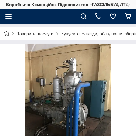
Виробничо Комерційне Підприємство «ГАЗСIЛЬБУД ЛТД»
Товари та послуги
Купуємо неліквіди, обладнання збері