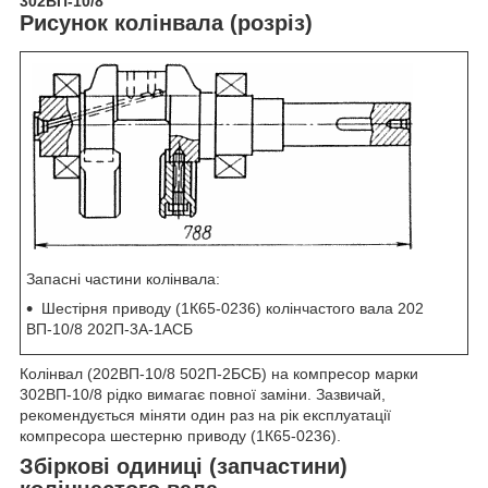
302ВП-10/8
Рисунок колінвала (розріз)
Запасні частини колінвала:
Шестірня приводу (1К65-0236) колінчастого вала 202
ВП-10/8 202П-3А-1АСБ
Колінвал (202ВП-10/8 502П-2БСБ) на компресор марки
302ВП-10/8 рідко вимагає повної заміни. Зазвичай,
рекомендується міняти один раз на рік експлуатації
компресора шестерню приводу (1К65-0236).
Збіркові одиниці (запчастини)