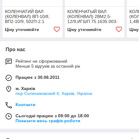
КОЛЕНЧАТИЙ ВАЛ
КОЛЕНЧАТЫЙ ВАЛ
КОЛ
(КОЛЕНВАЛ) ВП-10/8,
(КОЛЕНВАЛ) 2ВМ2,5-
(КОЛ
ВП2-10/9, 502П-2.1
12/9,ИГШП 75.1635.003-
1,4В
002
100/
Ціну уточнюйте
Ціну уточнюйте
Цін
40/7
Про нас
Рейтинг не сформований
Менше 5 відгуків за останній рік
Працює з 30.06.2011
м. Харків
пер Соляниковский 4, Харків, Україна
Контакти
Сьогодні працює з 09:00 до 18:00
Показати весь графік роботи