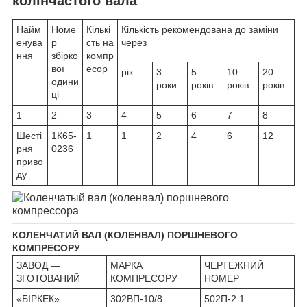
колінчастого вала
Найм
Номе
Кількі
Кількість рекомендована до заміни
енува
р
сть на
через
ння
збірко
компр
вої
есор
рік
3
5
10
20
одини
роки
років
років
років
ці
1
2
3
4
5
6
7
8
Шесті
1К65-
1
1
2
4
6
12
рня
0236
приво
ду
КОЛЕНЧАТИЙ ВАЛ (КОЛЕНВАЛ) ПОРШНЕВОГО
КОМПРЕСОРУ
ЗАВОД —
МАРКА
ЧЕРТЕЖНИЙ
ЗГОТОВАНИЙ
КОМПРЕСОРУ
НОМЕР
«БІРКЕК»
302ВП-10/8
502П-2.1