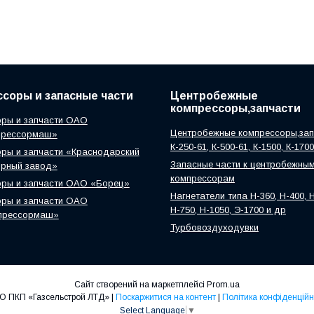
соры и запасные части
Центробежные
компрессоры,запчасти
ры и запчасти ОАО
Центробежные компрессоры,зап
прессормаш»
К-250-61, К-500-61, К-1500, К-170
ры и запчасти «Краснодарский
Запасные части к центробежны
орный завод»
компрессорам
оры и запчасти ОАО «Борец»
Нагнетатели типа Н-360, Н-400, Н
ры и запчасти ОАО
Н-750, Н-1050, Э-1700 и др
прессормаш»
Турбовоздуходувки
Сайт створений на маркетплейсі
Prom.ua
ООО ПКП «Газсельстрой ЛТД» |
Поскаржитися на контент
|
Політика конфіденційн
Select Language
▼