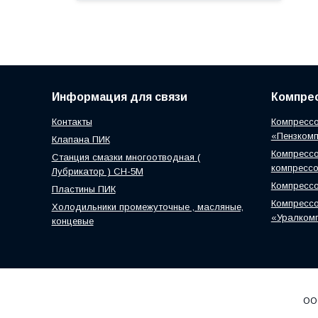
Информация для связи
Компрес
Контакты
Компрессо
«Пензком
Клапана ПИК
Компрессо
Станция смазки многоотводная (
компресс
Лубрикатор ) СН-5М
Компресс
Пластины ПИК
Компрессо
Холодильники промежуточные , масляные,
«Уралком
концевые