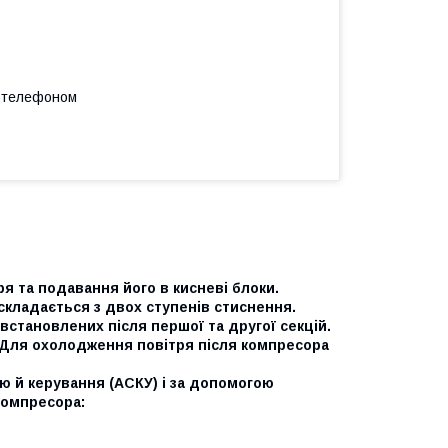
а телефоном
 та подавання його в кисневі блоки.
кладається з двох ступенів стиснення.
становлених після першої та другої секцій.
 Для охолодження повітря після компресора
 й керування (АСКУ) і за допомогою
компресора: