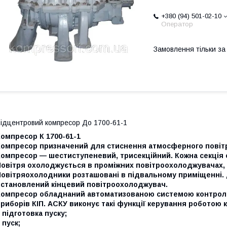
+380 (94) 501-02-10
Оператор
Замовлення тільки з
ідцентровий компресор До 1700-61-1
омпресор К 1700-61-1
Компресор призначений для стиснення атмосферного повітря
омпресор — шестиступеневий, трисекційний. Кожна секція с
овітря охолоджується в проміжних повітроохолоджувачах, в
Повітряохолодники розташовані в підвальному приміщенні.
встановлений кінцевий повітроохолоджувач.
Компресор обладнаний автоматизованою системою контролю
риборів КІП. АСКУ виконує такі функції керування роботою 
 підготовка пуску;
 пуск;