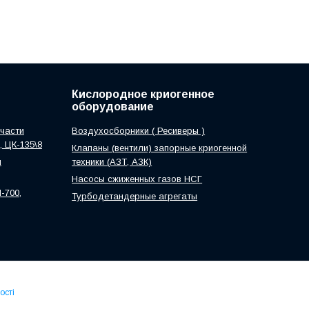
Кислородное криогенное
оборудование
части
Воздухосборники ( Ресиверы )
0, ЦК-135\8
Клапаны (вентили) запорные криогенной
м
техники (АЗТ, АЗК)
Насосы сжиженных газов НСГ
-700,
Турбодетандерные агрегаты
ості