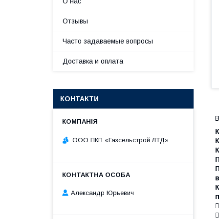
О нас
Отзывы
Часто задаваемые вопросы
Доставка и оплата
КОНТАКТИ
В
К
ООО ПКП «Газсельстрой ЛТД»
К
П
Александр Юрьевич
п

