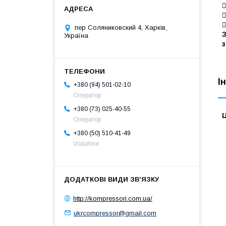

пер Соляниковский 4, Харків,
З
Україна
І
+380 (94) 501-02-10
Оператор
+380 (73) 025-40-55
Ц
Оператор
+380 (50) 510-41-49
Vodafone
http://kompressori.com.ua/
ukrcompressor@gmail.com