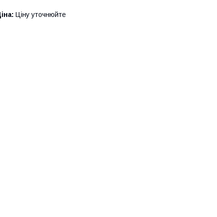
іна:
Ціну уточнюйте