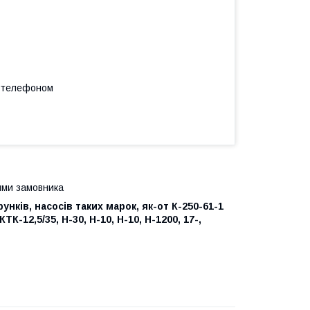
а телефоном
ями замовника
нків, насосів таких марок, як-от К-250-61-1
 КТК-12,5/35, Н-30, Н-10, Н-10, Н-1200, 17-,