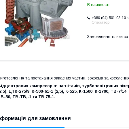
В наявності
+380 (94) 501-02-10
Оператор
Замовлення тільки з
иготовлення та постачання запасних частин, зокрема за кресленн
ідцентрових компресорів: нагнітачів, турбоповітряних візеру
2,5), ЦТК-275/9, К-500-61-1 (2,5), К-525, К-1500, К-1700, ТВ-7/14,
В-50, ТВ-ТВ,-1 та ТВ 75-1.
нформація для замовлення