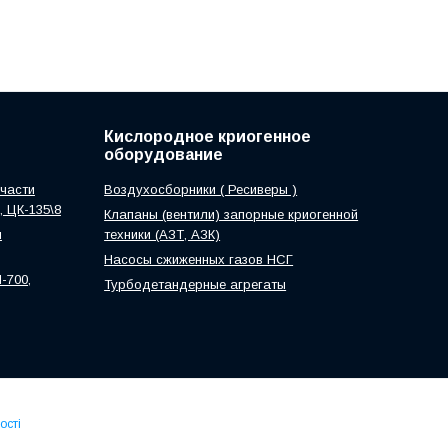
Кислородное криогенное
оборудование
части
Воздухосборники ( Ресиверы )
0, ЦК-135\8
Клапаны (вентили) запорные криогенной
м
техники (АЗТ, АЗК)
Насосы сжиженных газов НСГ
-700,
Турбодетандерные агрегаты
ості