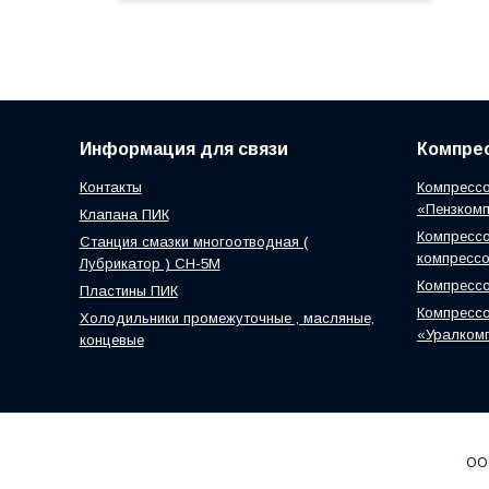
Информация для связи
Компрес
Контакты
Компрессо
«Пензком
Клапана ПИК
Компрессо
Станция смазки многоотводная (
компресс
Лубрикатор ) СН-5М
Компресс
Пластины ПИК
Компрессо
Холодильники промежуточные , масляные,
«Уралком
концевые