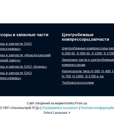
соры и запасные части
Центробежные
компрессоры,запчасти
ры и запчасти ОАО
Центробежные компрессоры,зап
прессормаш»
К-250-61, К-500-61, К-1500, К-170
ры и запчасти «Краснодарский
Запасные части к центробежны
орный завод»
компрессорам
оры и запчасти ОАО «Борец»
Нагнетатели типа Н-360, Н-400, Н
ры и запчасти ОАО
Н-750, Н-1050, Э-1700 и др
прессормаш»
Турбовоздуходувки
Сайт створений на маркетплейсі
Prom.ua
ООО ПКП «Газсельстрой ЛТД» |
Поскаржитися на контент
|
Політика конфіденційн
Select Language
▼