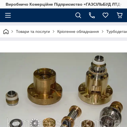
Виробничо Комерційне Підприємство «ГАЗСIЛЬБУД ЛТД»
Товари та послуги
Кріогенне обладнання
Турбодета