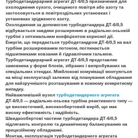
Турбодетандерарний агрегат ДТ-6/0,5 призначений для
охолодження сухого, очищеного повітря або азоту та
застосовується в повітроздільних установках і
установках зрідженого азоту.
Охолодження за допомогою турбодетандера ДТ-6/0,5
відбувається завдяки розширенню в радіально-осьовій
турбіні з оптимальним коефіцієнтом корисної дії.
Енергія, що передається турбодетандром ДТ-6/0,5 на вал
турбіни розширюваним потоком, поглинається
підшипниками ковзання й гідравлічним гальмом.
Турбодетандерарний агрегат ДТ-6/0,5 представляє
замовника у формі блоків, зібраних і випробуваних на
спеціальних стендах. Міжблокові комунікації монтуються
на місці експлуатації залежно від планування обладнання
для найзручнішого розташування в кожному конкретному
випадку.
Найважливіший вузол
турбодетандерного агрегата
ДТ-6/0,5 — радіально-осьова турбіна реактивного типу —
це високоточний, високообертовий виріб, що має
високу ефективність і надійність.
Швидкообертові частини турбодетандера ДТ-6/0,5
підлягають контролю та динамічному балансуванню на
прецизійному обладнанні.
Монтаж, експлуатація турбодетандерного агрегата