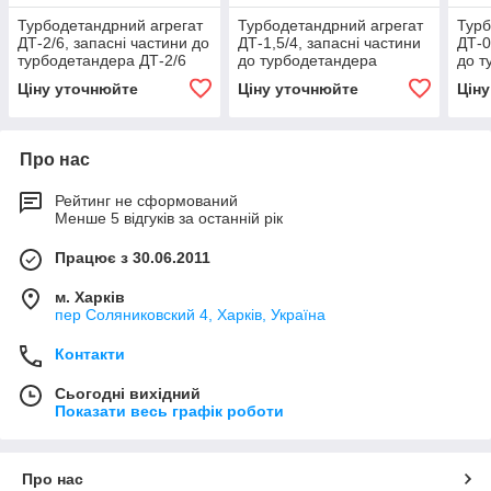
Турбодетандрний агрегат
Турбодетандрний агрегат
Турб
ДТ-2/6, запасні частини до
ДТ-1,5/4, запасні частини
ДТ-0
турбодетандера ДТ-2/6
до турбодетандера
до т
ДТ-1,5/4
ДТ-0
Ціну уточнюйте
Ціну уточнюйте
Цін
Про нас
Рейтинг не сформований
Менше 5 відгуків за останній рік
Працює з 30.06.2011
м. Харків
пер Соляниковский 4, Харків, Україна
Контакти
Сьогодні вихідний
Показати весь графік роботи
Про нас