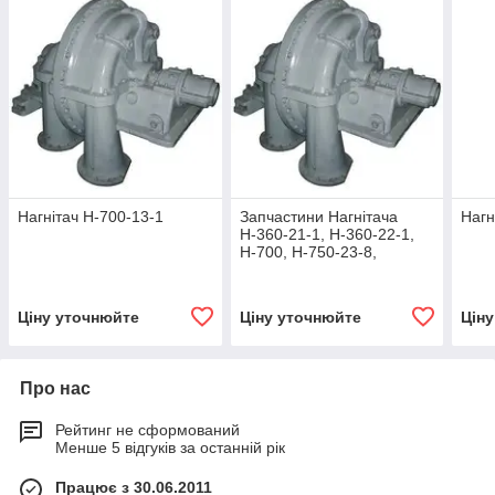
Нагнітач Н-700-13-1
Запчастини Нагнітача
Нагн
Н-360-21-1, Н-360-22-1,
Н-700, Н-750-23-8,
Н-1050, Н-6500-11-4,
Н-7500, Н-9000, Н-10000
Ціну уточнюйте
Ціну уточнюйте
Цін
Про нас
Рейтинг не сформований
Менше 5 відгуків за останній рік
Працює з 30.06.2011