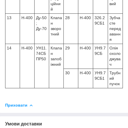
ційни
вий
й
13
Н-400
Ду-50
Клапа
28
Н-400
326.2
Зубча
;
н
9СБ1
сте
Ду-70
зворо
перед
тний
аванн
я
14
Н-400
УН11.
Клапа
29
Н-400
УН9.7
Олія
74СБ
н
9СБ
охоло
ПР50
запоб
джува
іжний
ч
30
Н-400
УН9.7
Трубн
9СБ1
ий
пучок
Приховати
Умови доставки