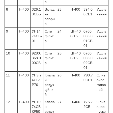
а
8
Н-400
326.1
Вклад
23
Н-400
394.0
Ущіль
3СББ
ка
8СБ1
нення
опорн
а
9
Н-400
УН14.
Олія
24
ЦН-40
0760.
Ущіль
74СБ-
фільт
0/1,2
008.0
нення
01
р
01СБ-
01
10
Н-400
9280.
Олія
25
ЦН-40
0760.
Ущіль
368.0
фільт
0/1,2
008.0
нення
00СБ
р
02СБ-
01
11
Н-400
УН9.7
Клапа
26
Н-400
У90.7
Олив
4СБК
н
0СБ1
онос
Р70
редук
голов
ційни
ний
й
12
Н-400
УН10.
Клапа
27
Н-400
У75.7
Олив
74СБ
н
2СБ
онос
КР50
редук
пуско