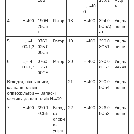
25Б
;
28.01
муфт
ЦН-40
а
0
4
Н-400
190Н.
Ротор
18
Н-400
394.0
Ущіль
25СБ
8СБА(
нення
Р
-01)
5
ЦН-4
0760.
Ротор
19
Н-400
390.0
Ущіль
00/1,2
025.0
8СБ1
нення
00СБ
6
ЦН-4
0760.
Ротор
20
Н-400
390.0
Ущіль
00/1,2
125.0
8СБ3
нення
00СБ
Вкладки, підшипники,
21
Н-400
390.0
Ущіль
клапани оливні,
8СБ4
нення
оливофільтри — Запасні
частини до нагнітачів Н-400
7
Н-400
390.1
Вклад
22
Н-400
326.0
Ущіль
4СББ
ка
8СБ2
нення
опорн
о-
упірн