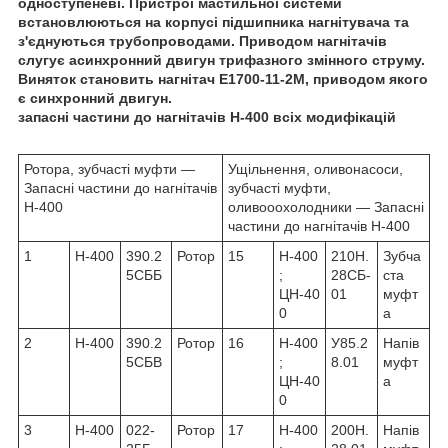
одноступеневі. Пристрої мастильної системи
встановлюються на корпусі підшипника нагнітувача та
з'єднуються трубопроводами. Приводом нагнітачів
слугує асинхронний двигун трифазного змінного струму.
Виняток становить нагнітач Е1700-11-2М, приводом якого
є синхронний двигун.
запасні частини до нагнітачів Н-400 всіх модифікацій
Ротора, зубчасті муфти —
Ущільнення, оливонасоси,
Запасні частини до нагнітачів
зубчасті муфти,
Н-400
оливооохолодники — Запасні
частини до нагнітачів Н-400
1
Н-400
390.2
Ротор
15
Н-400
210Н.
Зубча
5СББ
;
28СБ-
ста
ЦН-40
01
муфт
0
а
2
Н-400
390.2
Ротор
16
Н-400
У85.2
Напів
5СБВ
;
8.01
муфт
ЦН-40
а
0
3
Н-400
022-
Ротор
17
Н-400
200Н.
Напів