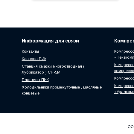
Информация для связи
Компрес
Контакты
Компрессо
«Пензком
Клапана ПИК
Компрессо
Станция смазки многоотводная (
компресс
Лубрикатор ) СН-5М
Компресс
Пластины ПИК
Компрессо
Холодильники промежуточные , масляные,
«Уралком
концевые