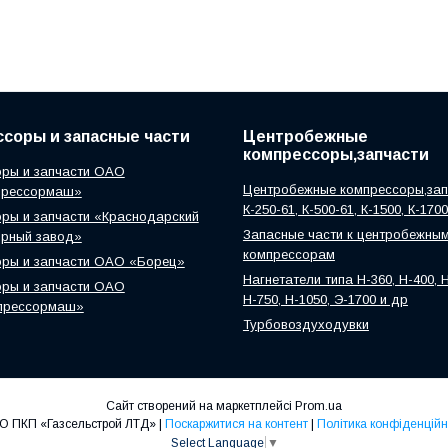
соры и запасные части
Центробежные
компрессоры,запчасти
ры и запчасти ОАО
Центробежные компрессоры,зап
прессормаш»
К-250-61, К-500-61, К-1500, К-170
ры и запчасти «Краснодарский
Запасные части к центробежны
орный завод»
компрессорам
оры и запчасти ОАО «Борец»
Нагнетатели типа Н-360, Н-400, Н
ры и запчасти ОАО
Н-750, Н-1050, Э-1700 и др
прессормаш»
Турбовоздуходувки
Сайт створений на маркетплейсі
Prom.ua
ООО ПКП «Газсельстрой ЛТД» |
Поскаржитися на контент
|
Політика конфіденційн
Select Language
▼