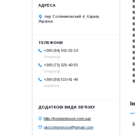
К
пер Соляниковский 4, Харків,
Україна
К
К
К
К
+380 (94) 501-02-10
К
Оператор
К
+380 (73) 025-40-55
Оператор
+380 (50) 510-41-49
Vodafone
І
http://kompressori.com.ua/
Ц
ukrcompressor@gmail.com