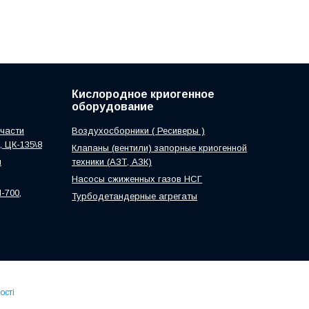
Кислородное криогенное
оборудование
части
Воздухосборники ( Ресиверы )
0, ЦК-135\8
Клапаны (вентили) запорные криогенной
м
техники (АЗТ, АЗК)
Насосы сжиженных газов НСГ
-700,
Турбодетандерные агрегаты
ості