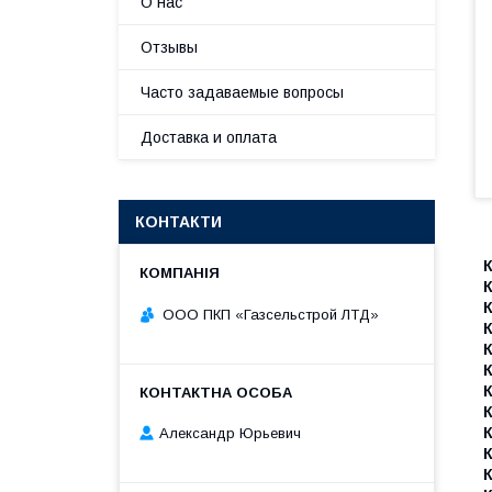
О нас
Отзывы
Часто задаваемые вопросы
Доставка и оплата
КОНТАКТИ
К
К
ООО ПКП «Газсельстрой ЛТД»
К
К
К
К
К
Александр Юрьевич
К
К