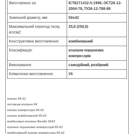
Виготовлено за:
ІСТ8271432-5:1996, ОСТ26-12-
2004-78, ТУ26-12-788-88
Зовнішній діаметр, мм:
50х42
Максимальний перепад тиску,
25,0 (250,0)
кгс/см2:
Конструктивне виготовлення:
комбінований
Класифікація:
клапани поршневих
компресорів
Виконування:
самодійний, розбірний
Кліматичне виготовлення:
У4
клапан КК-42
литовські клапани КК
клапан компресора КК-42
клапан комбінований КК-42
комбіновані клапани Венібе КК42
клапани поршневих компресорів КК-42
комбінований клапан компресора КК-42