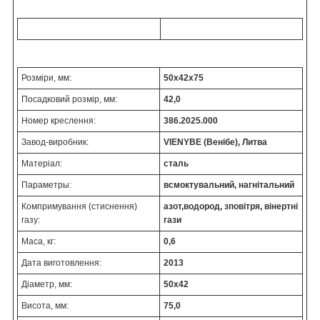
Розміри, мм:
50х42х75
Посадковий розмір, мм:
42,0
Номер креслення:
386.2025.000
Завод-виробник:
VIENYBE (Венібе), Литва
Матеріал:
сталь
Параметры:
всмоктувальний, нагнітальний
Компримування (стиснення)
азот,водород, зповітря, вінертні
газу:
гази
Маса, кг:
0,6
Дата виготовлення:
2013
Діаметр, мм:
50х42
Висота, мм:
75,0