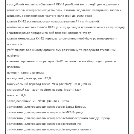
самодійний клапан комбінований КК-42 розбірної конструкції, для поршневих
компресорів, компресорних установок, азотних, водневих, повітряних і газових,
швидкість обертання колінчастого вала яких до 1000 об/хв
клапан КК-42 встановлюється як всмоктувальний і нагнітальний
комбіновані клапани Венібе КК42 у гнізді циліндра встановлюються на прокладку
і притискаються ліхтарем по всій поверхні опорного бурту
клапан компресора КК-42 перед встановленням необхідно розконсервувати,
промити в
уайт-спириті або іншому органічному розчиннику та просушити стисненим
повітрям
клапани поршневих компресорів КК-42 постачаються в зборі: сідло, розетки,
пластини,
пружини, стяжна шпилька
посадковий діаметр, мм: 42,0
максимальний перепад тисків, МПа (кгс/см
2
): 25,0 (250,0)
сжимаемый газ: азот, повітря, водень, інертні гази
маса, кг: 0,6
завод-виробник: VIENYBE (Венібе), Литва
запчастини для поршневих компресорів Завод Борець
запчастини для поршневих компресорів МКЗ Борець
запчастини для поршневих компресорів Компресорного заводу Борець
запчастини для поршневих компресорів повітряних
запчастини для поршневих компресорів водневих газових