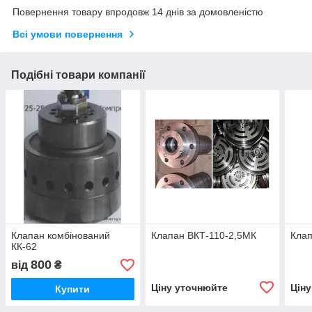
Повернення товару впродовж 14 днів за домовленістю
Всі умови повернення
Подібні товари компанії
Клапан комбінований
Клапан ВКТ-110-2,5МК
Клап
КК-62
800
від
₴
Ціну уточнюйте
Цін
Купити