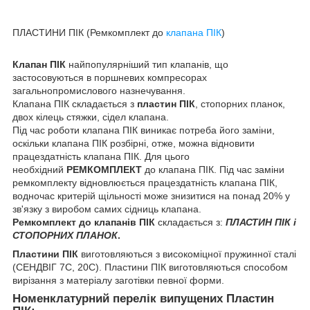
ПЛАСТИНИ ПІК (Ремкомплект до
клапана ПІК
)
Клапан ПІК
найпопулярніший тип клапанів, що
застосовуються в поршневих компресорах
загальнопромислового назнечування.
Клапана ПІК складається з
пластин ПІК
, стопорних планок,
двох кілець стяжки, сідел клапана.
Під час роботи клапана ПІК виникає потреба його заміни,
оскільки клапана ПІК розбірні, отже, можна відновити
працездатність клапана ПІК. Для цього
необхідний
РЕМКОМПЛЕКТ
до клапана ПІК. Під час заміни
ремкомплекту відновлюється працездатність клапана ПІК,
водночас критерій щільності може знизитися на понад 20% у
зв'язку з виробом самих сідниць клапана.
Ремкомплект до клапанів ПІК
складається з:
ПЛАСТИН ПІК і
СТОПОРНИХ ПЛАНОК
.
Пластини ПІК
виготовляються з високоміцної пружинної сталі
(СЕНДВІГ 7С, 20С). Пластини ПІК виготовляються способом
вирізання з матеріалу заготівки певної форми.
Номенклатурний перелік випущених Пластин