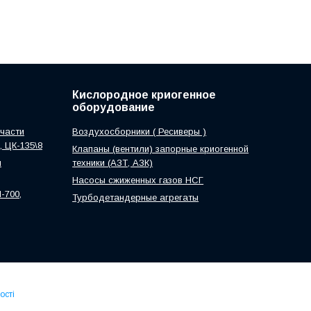
Кислородное криогенное
оборудование
части
Воздухосборники ( Ресиверы )
0, ЦК-135\8
Клапаны (вентили) запорные криогенной
м
техники (АЗТ, АЗК)
Насосы сжиженных газов НСГ
-700,
Турбодетандерные агрегаты
ості