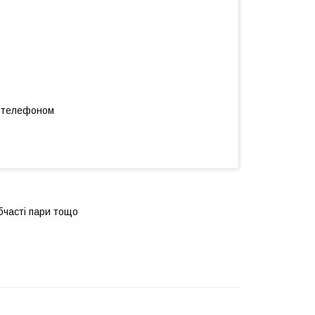
а телефоном
бчасті пари тощо