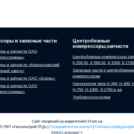
соры и запасные части
Центробежные
компрессоры,запчасти
ры и запчасти ОАО
Центробежные компрессоры,зап
прессормаш»
К-250-61, К-500-61, К-1500, К-170
ры и запчасти «Краснодарский
Запасные части к центробежны
орный завод»
компрессорам
оры и запчасти ОАО «Борец»
Нагнетатели типа Н-360, Н-400, Н
ры и запчасти ОАО
Н-750, Н-1050, Э-1700 и др
прессормаш»
Турбовоздуходувки
Сайт створений на маркетплейсі
Prom.ua
ООО ПКП «Газсельстрой ЛТД» |
Поскаржитися на контент
|
Політика конфіденційн
Select Language
▼