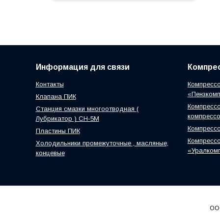
Информация для связи
Компрес
Контакты
Компрессо
«Пензком
Клапана ПИК
Компрессо
Станция смазки многоотводная (
компресс
Лубрикатор ) СН-5М
Компресс
Пластины ПИК
Компрессо
Холодильники промежуточные , масляные,
«Уралком
концевые