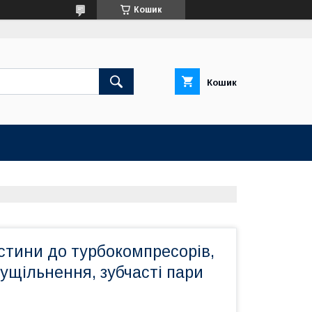
Кошик
Кошик
стини до турбокомпресорів,
ущільнення, зубчасті пари