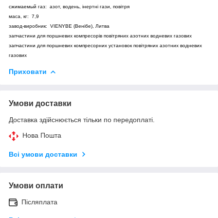
сжимаемый газ: азот, водень, інертні гази, повітря
маса, кг: 7,9
завод-виробник: VIENYBE (Венібе), Литва
запчастини для поршневих компресорів повітряних азотних водневих газових
запчастини для поршневих компресорних установок повітряних азотних водневих
газових
Приховати
Умови доставки
Доставка здійснюється тільки по передоплаті.
Нова Пошта
Всі умови доставки
Умови оплати
Післяплата