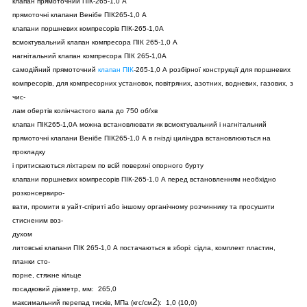
клапан прямоточний ПІК-265-1,0 А
прямоточні клапани Венібе ПІК265-1,0 А
клапани поршневих компресорів ПІК-265-1,0А
всмоктувальний клапан компресора ПІК 265-1,0 А
нагнітальний клапан компресора ПІК 265-1,0А
самодійний прямоточний
клапан ПІК
-265-1,0 А розбірної конструкції для поршневих
компресорів, для компресорних установок, повітряних, азотних, водневих, газових, з
чис-
лам обертів колінчастого вала до 750 об/хв
клапан ПІК265-1,0А можна встановлювати як всмоктувальний і нагнітальний
прямоточні клапани Венібе ПІК265-1,0 А в гнізді циліндра встановлюються на
прокладку
і притискаються ліхтарем по всій поверхні опорного бурту
клапани поршневих компресорів ПІК-265-1,0 А перед встановленням необхідно
розконсервиро-
вати, промити в уайт-спіриті або іншому органічному розчиннику та просушити
стисненим воз-
духом
литовські клапани ПІК 265-1,0 А постачаються в зборі: сідла, комплект пластин,
планки сто-
порне, стяжне кільце
посадковий діаметр, мм: 265,0
2
максимальний перепад тисків, МПа (кгс/см
): 1,0 (10,0)